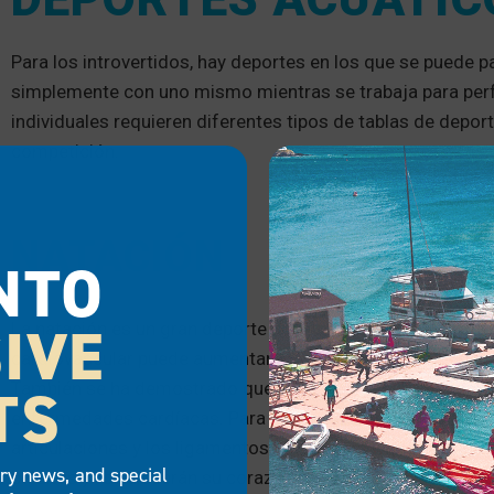
Para los introvertidos, hay deportes en los que se puede pa
simplemente con uno mismo mientras se trabaja para perf
individuales requieren diferentes tipos de tablas de depor
competición.
NATACIÓN
NTO
IVE
La natación es un gran deporte acuático por varias razone
cardiovascular puede aumentar el tono y la fuerza de los 
TS
También se ha demostrado que ayuda a quienes padecen d
enfermedades cardíacas. Para los que padecen dolores crón
articulaciones y los ligamentos. Incluso las personas no
try news, and special
calorías y fortalecerán su corazón nadando regularmente