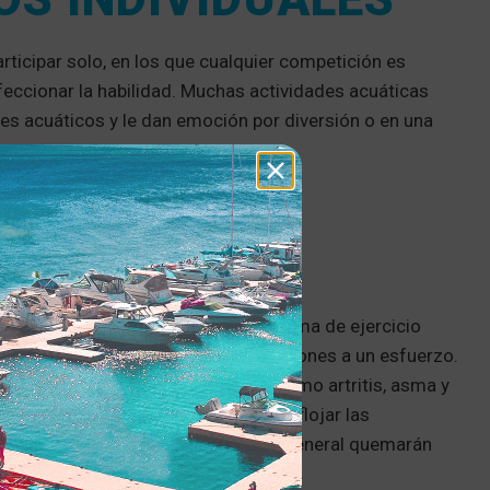
rticipar solo, en los que cualquier competición es
eccionar la habilidad. Muchas actividades acuáticas
tes acuáticos y le dan emoción por diversión o en una
s.
Participar en
la natación como forma de ejercicio
músculos sin someter a las articulaciones a un esfuerzo.
iversas enfermedades crónicas, como artritis, asma y
icos, la natación puede ayudar a aflojar las
rmales que buscan mejorar su salud general quemarán
.