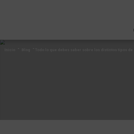
Inicio
"
Blog
"
Todo lo que debes saber sobre los distintos tipos d
Inicio
"
Blog
"
Todo lo que debes saber sobre los distintos tipos d