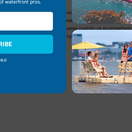
of waterfront pros.
La natación es una actividad estupenda para personas de t
las articulaciones hace que sea algo que puedan hacer la
o solos en el agua, especialmente cuando va acompañada
adultos encuentran que la simple natación de vuelta es ben
RIBE
nks!