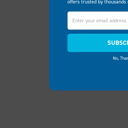
offers trusted by thousands 
Email
SUBSC
No, Tha