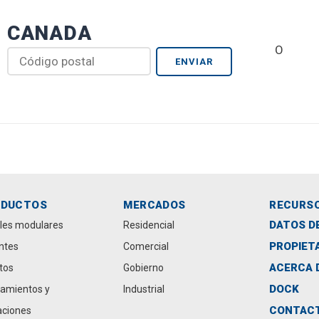
CANADA
O
ODUCTOS
MERCADOS
RECURS
DATOS D
les modulares
Residencial
PROPIET
antes
Comercial
ACERCA 
tos
Gobierno
DOCK
amientos y
Industrial
CONTAC
aciones