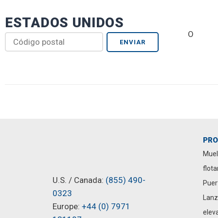
ESTADOS UNIDOS
O
PR
Muel
flot
U.S. / Canada:
(855) 490-
Puer
0323
Lanz
Europe:
+44 (0) 7971
elev