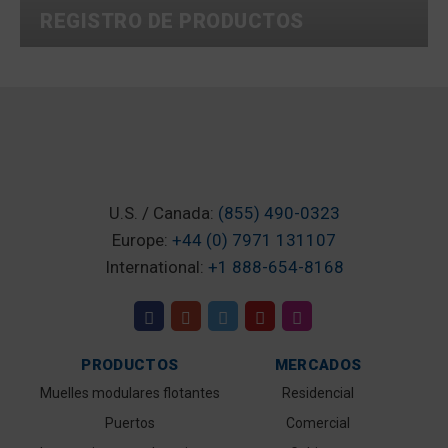
REGISTRO DE PRODUCTOS
LO QUE DICEN NU
U.S. / Canada:
(855) 490-0323
Europe:
+44 (0) 7971 131107
International:
+1 888-654-8168
Durante el huracán "Georges" y la tormenta d
soportaron el viento y la marea si
PRODUCTOS
MERCADOS
- Claude E. Owens, Co
Muelles modulares flotantes
Residencial
Instalamos nuestro sistema EZ Dock en febrer
Puertos
Comercial
mantenimiento, durab