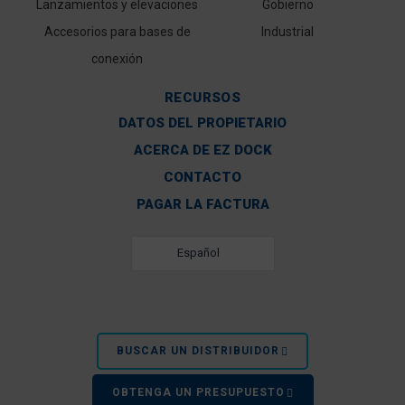
Lanzamientos y elevaciones
Gobierno
- Dr. Alan E. Wilson,
Accesorios para bases de
Industrial
El nuevo sistema EZ Dock es una buena adición a
conexión
Vela Junior. Los muelles son significativamente m
RECURSOS
- George Smythe, Cl
DATOS DEL PROPIETARIO
Después de mucha investigación y muchos meses d
selección clara para nuestro puerto deportivo de 
ACERCA DE EZ DOCK
Personal Wate
CONTACTO
PAGAR LA FACTURA
- Greg Evans, 
Mientras tanto, mi vecino de la izquierda encontró
Español
de la derecha perdió su viejo muelle flotante despu
partiera po
- Neale Cosb
BUSCAR UN DISTRIBUIDOR
VER MÁS TE
OBTENGA UN PRESUPUESTO