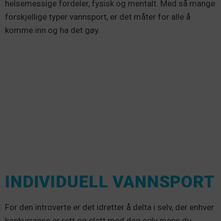
helsemessige fordeler, fysisk og mentalt. Med så mange
forskjellige typer vannsport, er det måter for alle å
komme inn og ha det gøy.
INDIVIDUELL VANNSPORT
For den introverte er det idretter å delta i selv, der enhver
konkurranse er rett og slett med deg selv mens du