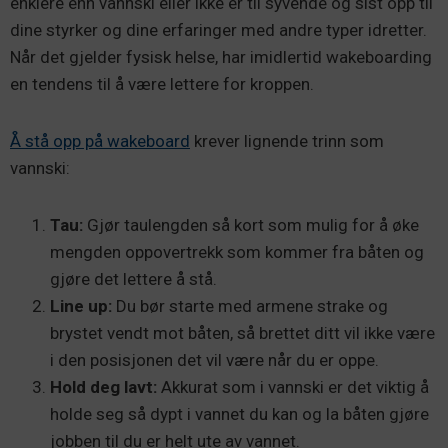
enklere enn vannski eller ikke er til syvende og sist opp til
dine styrker og dine erfaringer med andre typer idretter.
Når det gjelder fysisk helse, har imidlertid wakeboarding
en tendens til å være lettere for kroppen.
Å stå opp på wakeboard
krever lignende trinn som
vannski:
Tau:
Gjør taulengden så kort som mulig for å øke
mengden oppovertrekk som kommer fra båten og
gjøre det lettere å stå.
Line up:
Du bør starte med armene strake og
brystet vendt mot båten, så brettet ditt vil ikke være
i den posisjonen det vil være når du er oppe.
Hold deg lavt:
Akkurat som i vannski er det viktig å
holde seg så dypt i vannet du kan og la båten gjøre
jobben til du er helt ute av vannet.