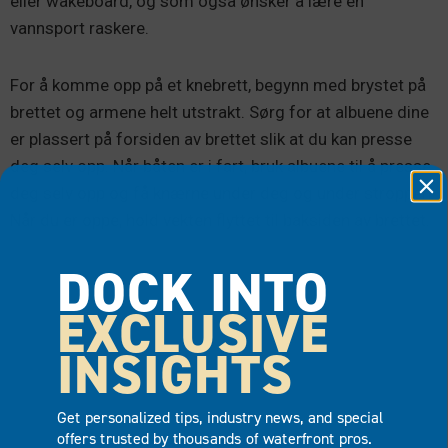
eller wakeboard, og som også ønsker å lære en
vannsport raskere.
For å komme opp på et knebrett, begynn med brystet på
brettet og armene helt utstrakt. Sørg for at albuene dine
er plassert på forsiden av brettet slik at du kan presse
deg selv opp. Når båten er i fart, bruk albuene til å presse
deg selv opp og få knærne under deg og under stroppen.
Når du er oppe, hold vekten flyttet til baksiden av brettet.
DOCK INTO
EXCLUSIVE
INSIGHTS
Get personalized tips, industry news, and special
offers trusted by thousands of waterfront pros.