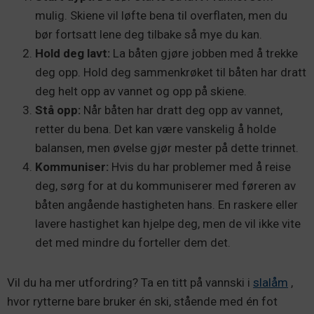
mulig. Skiene vil løfte bena til overflaten, men du
bør fortsatt lene deg tilbake så mye du kan.
Hold deg lavt:
La båten gjøre jobben med å trekke
deg opp. Hold deg sammenkrøket til båten har dratt
deg helt opp av vannet og opp på skiene.
Stå opp:
Når båten har dratt deg opp av vannet,
retter du bena. Det kan være vanskelig å holde
balansen, men øvelse gjør mester på dette trinnet.
Kommuniser:
Hvis du har problemer med å reise
deg, sørg for at du kommuniserer med føreren av
båten angående hastigheten hans. En raskere eller
lavere hastighet kan hjelpe deg, men de vil ikke vite
det med mindre du forteller dem det.
Vil du ha mer utfordring? Ta en titt på vannski i
slalåm
,
hvor rytterne bare bruker én ski, stående med én fot