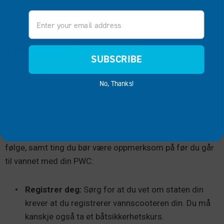
Email
VANNSCOOTERE (PWC)
SUBSCRIBE
Å sykle på en PWC, som en
jetski, WaveRunner eller Sea-
No, Thanks!
Doo
, er et flott adrenalinrush og en måte å komme seg
ut på vannet uten å måtte ta en båt. Du får det samme
hastverket som å kjøre båt, men kommer mye nærmere
vannet enn du er i en båt. Det er sikkerhetstips du bør
følge, samt ting du bør være oppmerksom på før du går
til vannet med din PWC:
Registrer deg:
Sørg for at du vet om staten din
krever at du registrerer vannscooteren din. Du må
kanskje også ta et båtsikkerhetskurs.