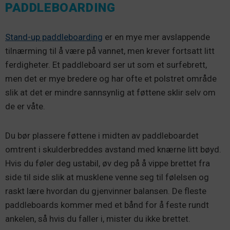
PADDLEBOARDING
Stand-up paddleboarding
er en mye mer avslappende
tilnærming til å være på vannet, men krever fortsatt litt
ferdigheter. Et paddleboard ser ut som et surfebrett,
men det er mye bredere og har ofte et polstret område
slik at det er mindre sannsynlig at føttene sklir selv om
de er våte.
Du bør plassere føttene i midten av paddleboardet
omtrent i skulderbreddes avstand med knærne litt bøyd.
Hvis du føler deg ustabil, øv deg på å vippe brettet fra
side til side slik at musklene venne seg til følelsen og
raskt lære hvordan du gjenvinner balansen. De fleste
paddleboards kommer med et bånd for å feste rundt
ankelen, så hvis du faller i, mister du ikke brettet.