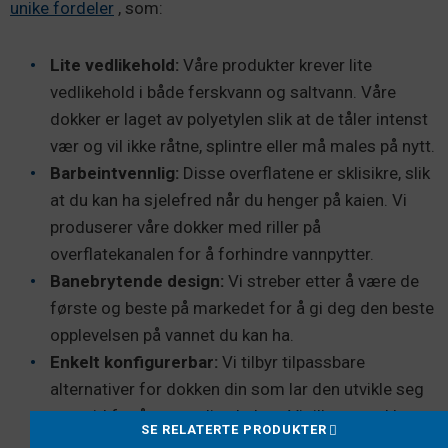
unike fordeler
, som:
Lite vedlikehold:
Våre produkter krever lite
vedlikehold i både ferskvann og saltvann. Våre
dokker er laget av polyetylen slik at de tåler intenst
vær og vil ikke råtne, splintre eller må males på nytt.
Barbeintvennlig:
Disse overflatene er sklisikre, slik
at du kan ha sjelefred når du henger på kaien. Vi
produserer våre dokker med riller på
overflatekanalen for å forhindre vannpytter.
Banebrytende design:
Vi streber etter å være de
første og beste på markedet for å gi deg den beste
opplevelsen på vannet du kan ha.
Enkelt konfigurerbar:
Vi tilbyr tilpassbare
alternativer for dokken din som lar den utvikle seg
over tid for å passe dine behov. Vi tilbyr en rekke
SE RELATERTE PRODUKTER
størrelser og typer for din nærings- eller