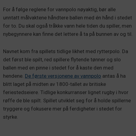
For å følge reglene for vannpolo nøyaktig, bør alle
unntatt målvaktene håndtere ballen med én hånd i stedet
for to. Du skal også tråkke vann hele tiden du spiller, men
nybegynnere kan finne det lettere å ta på bunnen av og til.
Navnet kom fra spillets tidlige likhet med rytterpolo. Da
det først ble spilt, red spillere flytende tønner og slo
ballen med en pinne i stedet for å kaste den med
hendene.
De første versjonene av vannpolo
antas å ha
blitt laget på midten av 1800-tallet av britiske
feriestedseiere. Tidlige konkurranser lignet rugby i hvor
røffe de ble spilt. Spillet utviklet seg for å holde spillerne
tryggere og fokusere mer på ferdigheter i stedet for
styrke.