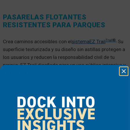
PASARELAS FLOTANTES
RESISTENTES PARA PARQUES
Trail®.
Crea caminos accesibles con el
sistemaEZ Trail
Su
superficie texturizada y su diseño sin astillas protegen a
los usuarios y reducen la responsabilidad civil de tu
parque. EZ Trail diseñado para un uso público intensivo y
ofrece una gran resistencia al vandalismo.
DOCK INTO
EXCLUSIVE
INSIGHTS