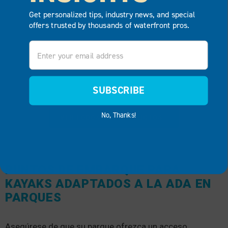
Get personalized tips, industry news, and special
offers trusted by thousands of waterfront pros.
Email
SUBSCRIBE
No, Thanks!
VER TODOS LOS PRODUCTOS
PUNTOS DE EMBARQUE PARA
KAYAKS ADAPTADOS A LA ADA EN
PARQUES
Asegúrese de que su parque ofrezca un acceso