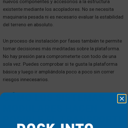
nuevos componentes y accesorios a la estructura
existente mediante los acopladores. No se necesita
maquinaria pesada ni es necesario evaluar la estabilidad
del terreno en absoluto.
Un proceso de instalación por fases también te permite
tomar decisiones más meditadas sobre la plataforma.
No hay presión para comprometerte con todo de una
sola vez. Puedes comprobar si te gusta la plataforma
básica y luego ir ampliándola poco a poco sin correr
riesgos innecesarios.
CÓMO LOS SISTEMAS
MODULARES HACEN
POSIBLE EL TRANSPORTE