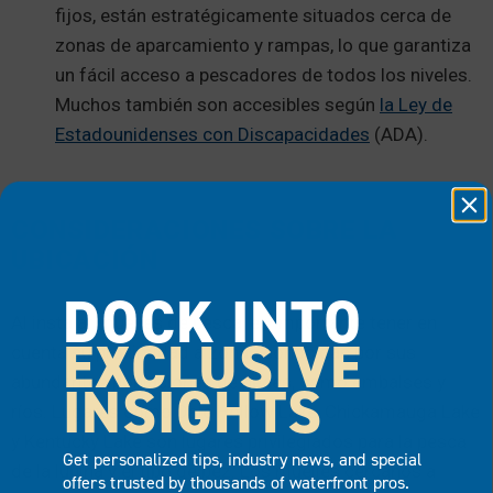
fijos, están estratégicamente situados cerca de
zonas de aparcamiento y rampas, lo que garantiza
un fácil acceso a pescadores de todos los niveles.
Muchos también son accesibles según
la Ley de
Estadounidenses con Discapacidades
(ADA).
CONSIDERACIONES SOBRE LA
UBICACIÓN
DOCK INTO
Al instalar muelles de pesca, es importante tener en
EXCLUSIVE
cuenta su proximidad a zonas conocidas por sus
abundantes poblaciones de peces, como embalses y
INSIGHTS
ríos. Lugares como Dale Hollow Lake, Chickamauga Lake
y Kentucky Lake son lugares privilegiados para la pesca
Get personalized tips, industry news, and special
de la lubina y el tipo de pez. Los muelles cercanos a
offers trusted by thousands of waterfront pros.