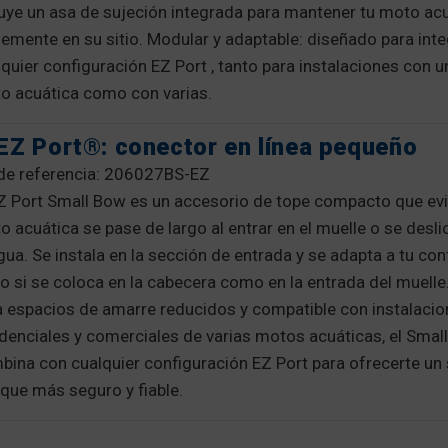
luye un asa de sujeción integrada para mantener tu moto ac
memente en su sitio. Modular y adaptable: diseñado para int
quier configuración EZ Port , tanto para instalaciones con u
o acuática como con varias.
EZ Port®: conector en línea pequeño
 de referencia: 206027BS-EZ
EZ Port Small Bow es un accesorio de tope compacto que evi
 acuática se pase de largo al entrar en el muelle o se desl
gua. Se instala en la sección de entrada y se adapta a tu con
to si se coloca en la cabecera como en la entrada del muell
a espacios de amarre reducidos y compatible con instalaci
idenciales y comerciales de varias motos acuáticas, el Smal
bina con cualquier configuración EZ Port para ofrecerte un
aque más seguro y fiable.