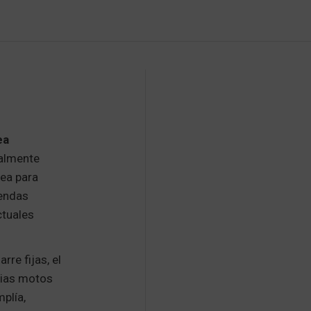
ea
talmente
sea para
iendas
ctuales
rre fijas, el
rias motos
plía,