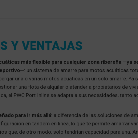
S Y VENTAJAS
uáticas más flexible para cualquier zona ribereña —ya s
deportivo—
: un sistema de amarre para motos acuáticas to
bergar una o varias motos acuáticas en un solo amarre. Ya 
tionar una flota de alquiler o atender a propietarios de viv
a, el PWC Port Inline se adapta a sus necesidades, tanto a
eñado para ir más allá
: a diferencia de las soluciones de ama
figuración en tándem en línea, lo que te permite amarrar va
ios que, de otro modo, solo tendrían capacidad para una. Am