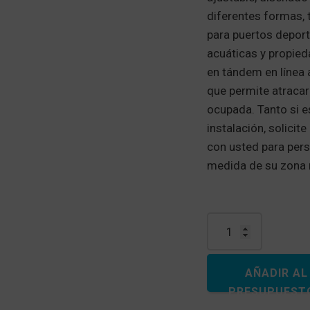
diferentes formas, 
para puertos depor
acuáticas y propied
en tándem en línea 
que permite atracar
ocupada. Tanto si 
instalación, solicit
con usted para perso
medida de su zona 
Cantidad de EZ Port®
AÑADIR AL
PRESUPUEST