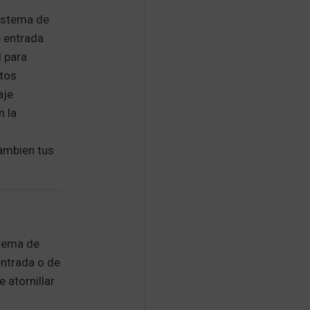
sistema de
e entrada
l para
otos
aje
n la
cambien tus
stema de
entrada o de
e atornillar