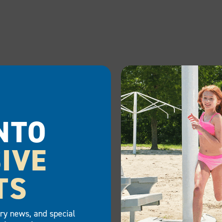
NTO
IVE
TS
try news, and special