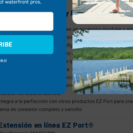
of waterfront pros.
EZ Port® Inline Easy Lift
 de referencia: 206055PW
sistema EZ Port Easy Lift Entry es un accesorio modular y ad
les que facilita a todo el mundo la puesta a flote y el atraq
RIBE
o acuática. Su innovadora configuración de rodillos y su di
rada curvada mantienen la moto acuática estable y centrada,
nks!
ina la necesidad de rodillos de quilla y reduce el desgaste 
ed como para su moto acuática. Se acopla a la extensión EZ
ar una entrada al muelle más accesible y suave, y se ajusta 
a adaptarse a espacios de amarre reducidos o a cambios en
osición de la zona ribereña.
integra a la perfección con otros productos EZ Port para cre
tema de conexión completo y sencillo.
Extensión en línea EZ Port®