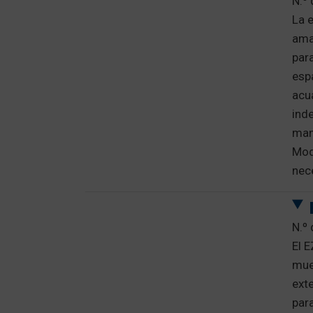
N.º
La 
amar
para
esp
acu
inde
mani
Mod
nec
N.º
El 
muel
exte
par