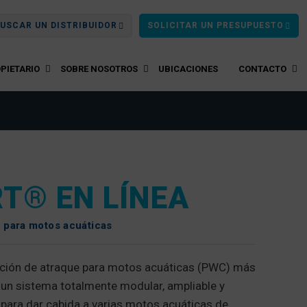
USCAR UN DISTRIBUIDOR
SOLICITAR UN PRESUPUESTO
PIETARIO
SOBRE NOSOTROS
UBICACIONES
CONTACTO
RT® EN LÍNEA
 para motos acuáticas
lución de atraque para motos acuáticas (PWC) más
: un sistema totalmente modular, ampliable y
 para dar cabida a varias motos acuáticas de