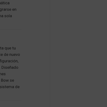
uática
egrarse en
na sola
ta que tu
ice de nuevo
figuración,
e. Diseñado
ones
l Bow se
 sistema de