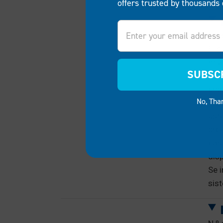
offers trusted by thousands 
Email
N.º
El 
muel
SUBSC
mot
ent
No, Tha
elim
ust
cre
par
disp
Se 
sis