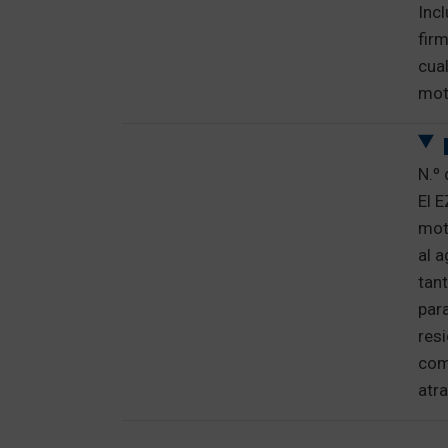
Inc
fir
cual
mot
N.º
El 
moto
al a
tan
par
res
com
atr