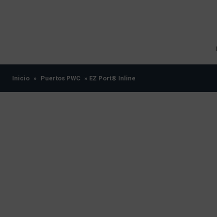
Inicio
»
Puertos PWC
» EZ Port® Inline