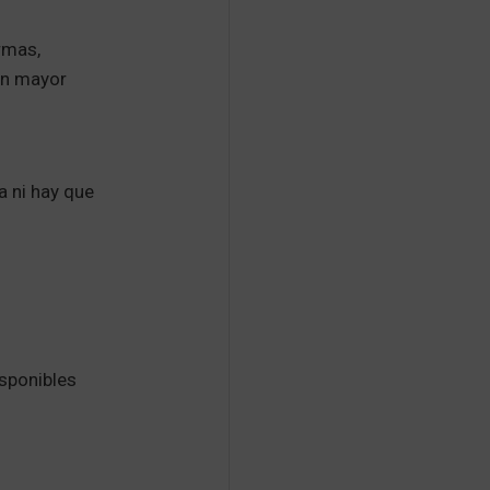
rmas,
on mayor
a ni hay que
isponibles