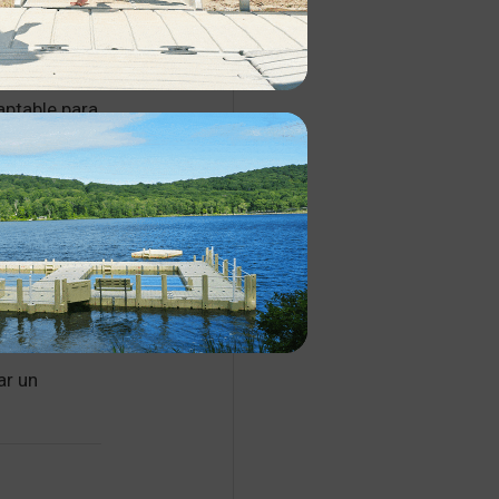
aptable para
ue de tu
seño de
 lo que
tanto para
 Port para
fácilmente
 la
ar un