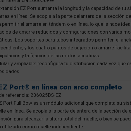
 de referencia 206056PW
extensión EZ Port aumenta la longitud y la capacidad de tu 
res en línea. Se acopla a la parte delantera de la sección d
 permitir el amarre en tándem o en línea, lo que la hace idea
acios de amarre reducidos y configuraciones con varias m
áticas. Los soportes para tubos integrados permiten el ancl
pendiente, y los cuatro puntos de sujeción o amarre facilita
pulación y la fijación de las motos acuáticas.
ular y ampliable: reconfigura tu distribución cada vez que 
esidades.
EZ Port® en línea con arco completo
 de referencia: 206025BS-EZ
EZ Port Full Bow es un módulo adicional que completa su si
le en línea. Se acopla a la parte delantera de la sección de 
nsión para alcanzar la altura total del muelle, o bien se pued
a utilizarlo como muelle independiente.