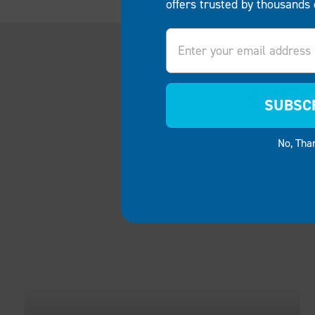
offers trusted by thousands 
Email
NUES
SUBSC
No, Tha