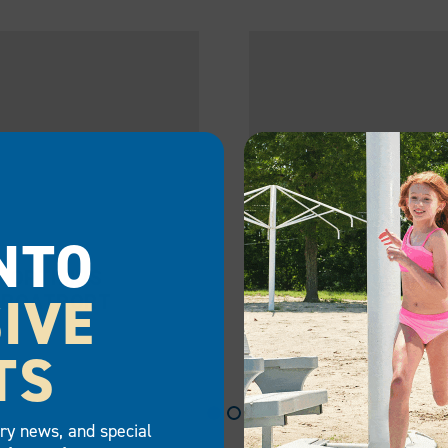
NTO
OPTIMUS
SOMBRA E
IVE
BOATPORT
TS
try news, and special