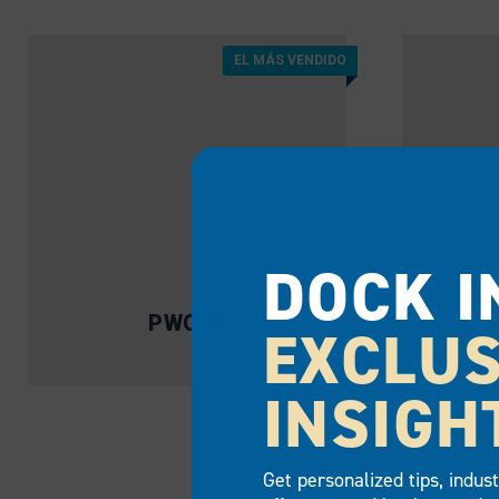
EL MÁS VENDIDO
DOCK I
PWC 2I
EXCLUS
INSIGH
Get personalized tips, indus