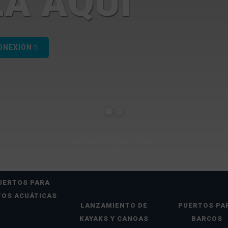
A AQUÍ
S DEL MAR
ONEXIÓN
DESPLÁCESE PARA VER MÁS
UERTOS PARA
OS ACUÁTICAS
LANZAMIENTO DE
PUERTOS PA
KAYAKS Y CANOAS
BARCOS