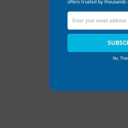
offers trusted by thousands 
Email
SUBSC
No, Tha