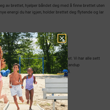
g av brettet, hjelper båndet deg med å finne brettet uten
ye energi du har igjen, holder brettet deg flytende og lar
 armene til å trekke åren gjennom vannet. Vi har alle sett
r å presse seg gjennom vannet. For standup
ut mye raskere enn du ville satt pris på.
kulaturen.
g vil du rotere skulder og mage.