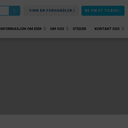
FINN EN FORHANDLER
BE OM ET TILBUD
INFORMASJON OM EIER
OM OSS
STEDER
KONTAKT OSS