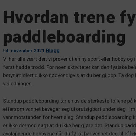
Hvordan trene fy
paddleboarding
Blogg
4. november 2021
Vi har alle vært der; vi prøver ut en ny sport eller hobby og 
først hadde trodd. For noen aktiviteter kan den fysiske be
betyr imidlertid ikke nødvendigvis at du bør gi opp. Ta deg
veiledningen.
Standup paddleboarding tar en av de sterkeste tollene på k
ettersom vannet beveger seg uforutsigbart under deg. I m
vannmotstanden for hvert slag. Standup paddleboarding krev
er ikke dermed sagt at du ikke bør gjøre det. Standup pa
avslappende hobbyene når du først har vennet deg til effe