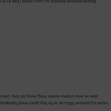
 vil få deg i bedre form for standup paddleboarding:
eg mest. Hvis du finner flere, veksle mellom hver av dem
lstrekkelig plass rundt deg og er en trygg avstand fra andre