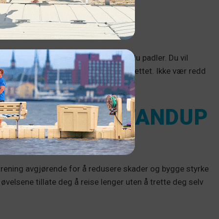
dri se på det som er foran deg mens du padler. Du vil
gere å kontrollere og balansere på brettet. Ikke vær redd
 å balansere mye mer effektivt.
TRENE FOR STANDUP
 trening avgjørende for å redusere skader og bygge styrke
velsene tillate deg å reise lenger uten å trette deg selv