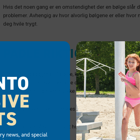
Hvis det noen gang er en omstendighet der en bølge slår de
problemer. Avhengig av hvor alvorlig bølgene er eller hvor m
deg hvile trygt.
PADLE RIKTIG
NTO
Når du først begynner å padle, kan du bli fristet til å bruke
andre rosporter bruke armene og bøyningen av albuene fo
paddleboarding ønsker du ikke å gjøre det. Du vil slite deg 
IVE
I stedet vil hvert slag forenkles av skuldrene og kjernemus
TS
Armene dine må rett og slett holde åreåren. Med hvert sla
try news, and special