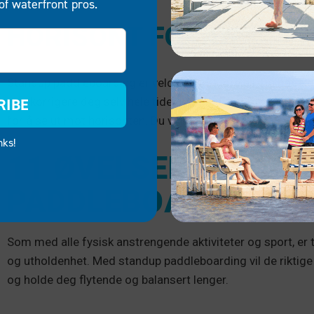
of waterfront pros.
HORISONT FORAN
Standup paddleboarding er veldig likt å kjøre bil. Du bør al
RIBE
overkorrigere deg selv hele tiden og finne det mye vanskeli
for å se ut mot horisonten. Du vil finne deg selv i stand til
nks!
11 ØVELSER FOR Å 
PADDLEBOARDING
Som med alle fysisk anstrengende aktiviteter og sport, er
og utholdenhet. Med standup paddleboarding vil de riktige ø
og holde deg flytende og balansert lenger.