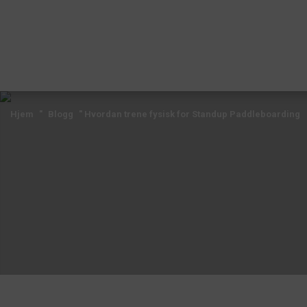
Hjem
"
Blogg
"
Hvordan trene fysisk for Standup Paddleboarding
Hjem
"
Blogg
"
Hvordan trene fysisk for Standup Paddleboarding