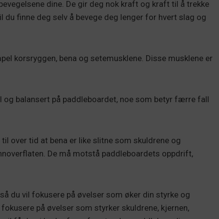
vegelsene dine. De gir deg nok kraft og kraft til å trekke
l du finne deg selv å bevege deg lenger for hvert slag og
mpel korsryggen, bena og setemusklene. Disse musklene er
il og balansert på paddleboardet, noe som betyr færre fall
il over tid at bena er like slitne som skuldrene og
noverflaten. De må motstå paddleboardets oppdrift,
 så du vil fokusere på øvelser som øker din styrke og
u fokusere på øvelser som styrker skuldrene, kjernen,