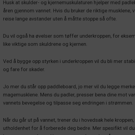
Husk at skulder- og kjernemuskulaturen hjelper med padlebe
åren gjennom vannet. Hvis du bruker de riktige musklene, vi
reise lange avstander uten å måtte stoppe så ofte.
Du vil også ha øvelser som tøffer underkroppen, for ekse
like viktige som skuldrene og kjernen.
Ved å bygge opp styrken i underkroppen vil du bli mer stab
og fare for skader.
Jo mer du står opp paddleboard, jo mer vil du legge merke t
magemusklene. Mens du padler, presser bena dine mot van
vannets bevegelse og tilpasse seg endringen i strømmen.
Når du går ut på vannet, trener du i hovedsak hele kroppen,
utholdenhet for å forberede deg bedre. Mer spesifikt vil d