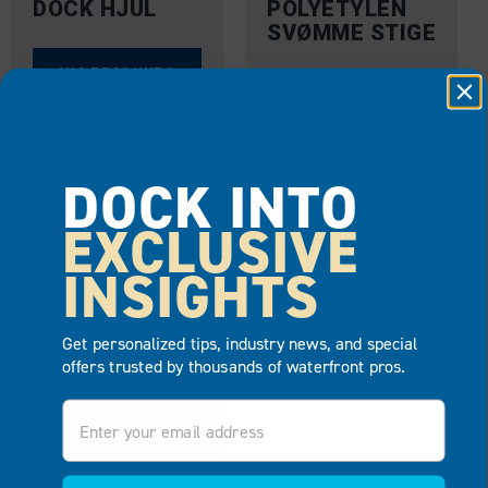
DOCK HJUL
POLYETYLEN
SVØMME STIGE
VIS PRODUKT
VIS PRODUKT
LEGG TIL I
LEGG TIL I
TILBUD
DOCK INTO
TILBUD
EXCLUSIVE
INSIGHTS
Get personalized tips, industry news, and special
offers trusted by thousands of waterfront pros.
Email