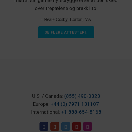
mistet sin gamle flytebrygge etter at den skled
over trepælene og brakk i to.
- Neale Cosby, Lorton, VA
SE FLERE ATTESTER
U.S. / Canada:
(855) 490-0323
Europe:
+44 (0) 7971 131107
International:
+1 888-654-8168