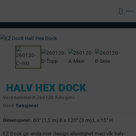
Menyen
HALV HEX DOCK
Varenummer#
260120 Kategori:
Dock
Seksjoner
60" (1,5 m) B x 120" (3 m) L x 15" H
Dimensjoner:
EZ Dock gir enda mer design allsidighet med vår halv-