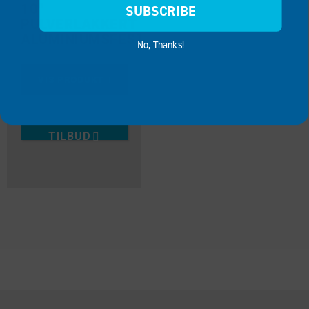
10″
SUBSCRIBE
PULVERLAKKERT
ALUMINIUMSFESTE
No, Thanks!
VIS PRODUKT
LEGG TIL I
TILBUD