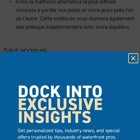
Enfin, la méthode alternative la plus difficile
consiste à garder vos pieds et votre prise près l’un
de l’autre. Cette méthode vous donnera également
une pratique supplémentaire avec votre équilibre.
Saut accroupi
Les sauts squats profitent des avantages du squat et lui
donnent plus de muscles pour améliorer votre équilibre.
DOCK INTO
En position debout, abaissez-vous en position
EXCLUSIVE
accroupie.
Lorsque vous remontez, sautez et tendez vos bras
INSIGHTS
vers le haut.
Lorsque vous redescendez, revenez à la position
Get personalized tips, industry news, and special
accroupie.
offers trusted by thousands of waterfront pros.