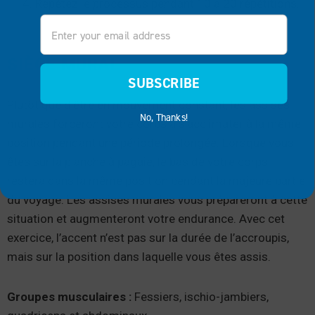
Répétez le processus pendant 10 à 20 répétitions.
Email
SIÈGE MURAL
SUBSCRIBE
Plutôt que d’être en mouvement constant, les assises
No, Thanks!
murales forceront votre corps à s’acclimater à la même
position pendant une période prolongée. Lorsque vous
êtes sur la planche à pagaie, le bas de votre corps
restera dans la même position pendant la majeure partie
du voyage. Les assises murales vous prépareront à cette
situation et augmenteront votre endurance. Avec cet
exercice, l’accent n’est pas sur la durée de l’accroupis,
mais sur la position dans laquelle vous êtes assis.
Groupes musculaires :
Fessiers, ischio-jambiers,