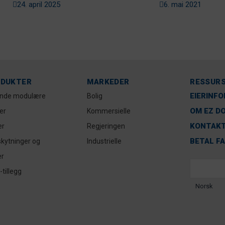
båtforskrifter
24. april 2025
6. mai 2021
DUKTER
MARKEDER
RESSUR
EIERINF
ende modulære
Bolig
OM EZ D
er
Kommersielle
KONTAKT
er
Regjeringen
BETAL F
kytninger og
Industrielle
er
tillegg
Norsk