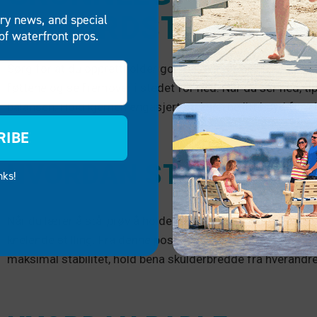
OMBORDSTIGNING
try news, and special
of waterfront pros.
Sørg for at du opprettholder god holdning slik at du holder
føttene og se fremover i stedet for ned. Når du ser ned, ti
balansen. Hold kjernen engasjert og knærne litt bøyd for ek
RIBE
HVORDAN STÅ
nks!
Når du lærer å stå, prøv å holde bevegelsene dine langsomme
knelende stilling. Fra denne posisjonen, stå opp en fot om 
maksimal stabilitet, hold bena skulderbredde fra hverandre