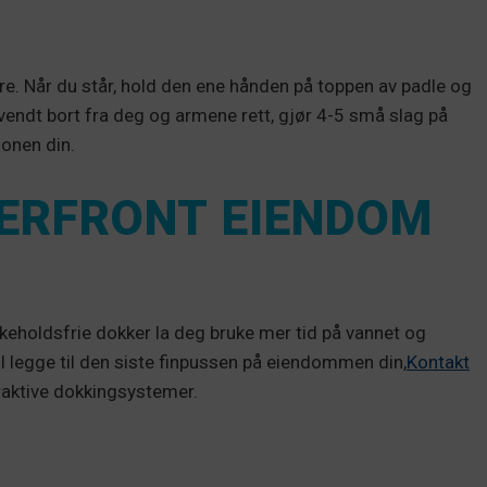
lere. Når du står, hold den ene hånden på toppen av padle og
endt bort fra deg og armene rett, gjør 4-5 små slag på
jonen din.
TERFRONT EIENDOM
ikeholdsfrie dokker la deg bruke mer tid på vannet og
il legge til den siste finpussen på eiendommen din,
Kontakt
raktive dokkingsystemer.