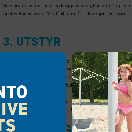
Selv om du velger en rolig kropp av vann, kan været spille en 
opplevelse vil være. Vindfullt vær, for eksempel, vil gjøre 
3. UTSTYR
Å ha riktig utstyr basert på størrelse og ferdighetsnivå er v
paddleboards som spenner fra vanskelig til oppblåsbar, men
Nybegynnere bør gå med et all-around paddleboard med et l
NTO
mye enklere for deg å holde balansen og lære det grunn
IVE
Du trenger også en padle, som ideelt sett bør være 6-10 in
(PFD) og bånd for å holde deg trygg mens du lærer.
TS
GRUNNLEGGENDE OM