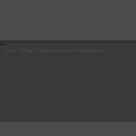
Hjem
"
Blogg
"
Paddleboard-tips for nybegynnere
Hjem
"
Blogg
"
Paddleboard-tips for nybegynnere