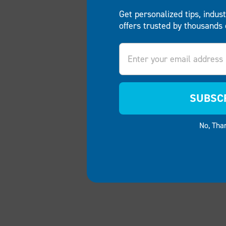
Get personalized tips, indus
offers trusted by thousands 
Email
SUBSC
No, Tha