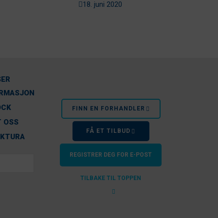
sommer
18. juni 2020
SER
ORMASJON
OCK
FINN EN FORHANDLER
 OSS
FÅ ET TILBUD
AKTURA
REGISTRER DEG FOR E-POST
TILBAKE TIL TOPPEN