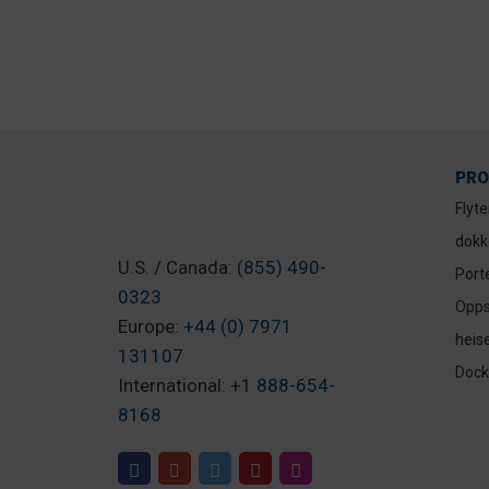
8. september 2025
PRO
Flyt
dokk
U.S. / Canada:
(855) 490-
Port
0323
Opps
Europe:
+44 (0) 7971
heis
131107
Dock-
International:
+1 888-654-
8168