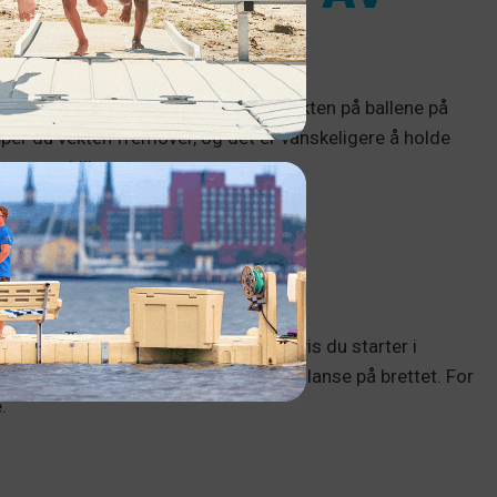
 deg stabil og sikker. Prøv å holde vekten på ballene på
pper du vekten fremover, og det er vanskeligere å holde
stra stabilitet.
 og stødige. Det er lettere å stå hvis du starter i
gangen slik at du kan opprettholde balanse på brettet. For
.