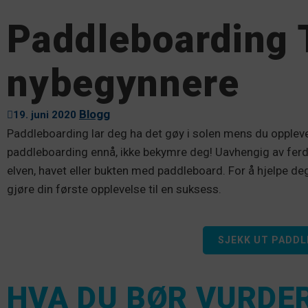
Paddleboarding T
nybegynnere
Blogg
19. juni 2020
Paddleboarding lar deg ha det gøy i solen mens du oppleve
paddleboarding ennå, ikke bekymre deg! Uavhengig av ferdig
elven, havet eller bukten med paddleboard. For å hjelpe de
gjøre din første opplevelse til en suksess.
SJEKK UT PADDL
HVA DU BØR VURDER