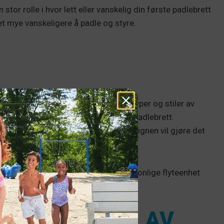
stor rolle i hvor lett eller vanskelig din første padlebrett
det mye vanskeligere å padle og styre.
iktig. Det finnes mange forskjellige typer og stiler av
 den vanligste er epoxy eller hardt padlebrett.
angt, bredt og tykt brett. Denne designen vil gjøre det
leggende om paddleboarding.
ches over høyden. Ikke glem din personlige flyteenhet
 POLSTRING AV