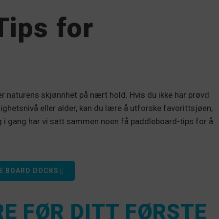
ips for
r naturens skjønnhet på nært hold. Hvis du ikke har prøvd
hetsnivå eller alder, kan du lære å utforske favorittsjøen,
g i gang har vi satt sammen noen få paddleboard-tips for å
E BOARD DOCKS
E FØR DITT FØRSTE