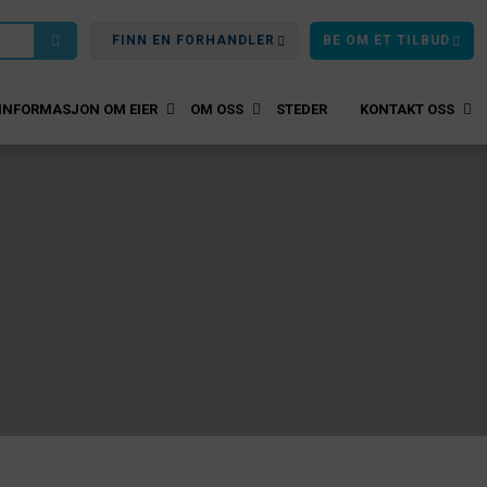
FINN EN FORHANDLER
BE OM ET TILBUD
INFORMASJON OM EIER
OM OSS
STEDER
KONTAKT OSS