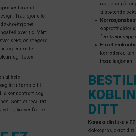
reagerer på milj
epresenterer et
tilstøtende sek
sign. Tradisjonelle
Korrosjonsbes
r dokkseksjoner
opprettholder si
ngsfeil over tid. Vårt
ferskvannsappli
 hver seksjon reagere
Enkel omkonfig
ann og endrede
korroderer, kan
okkintegriteten
installasjonen.
BESTIL
n til hele
 litt i forhold til
KOBLI
lle konsentrert seg
nen. Som et resultat
DITT
tivt og krever færre
Kontakt din lokale EZ
dokkeprosjektet ditt