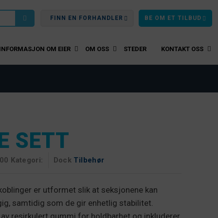
FINN EN FORHANDLER
BE OM ET TILBUD
INFORMASJON OM EIER
OM OSS
STEDER
KONTAKT OSS
E SETT
00 Kategori:
Dock
Tilbehør
koblinger er utformet slik at seksjonene kan
g, samtidig som de gir enhetlig stabilitet.
 av resirkulert gummi for holdbarhet og inkluderer