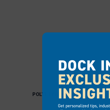
DOCK I
EXCLUS
INSIGH
POLYETYLENBENK MED ARMLE
Get personalized tips, indus