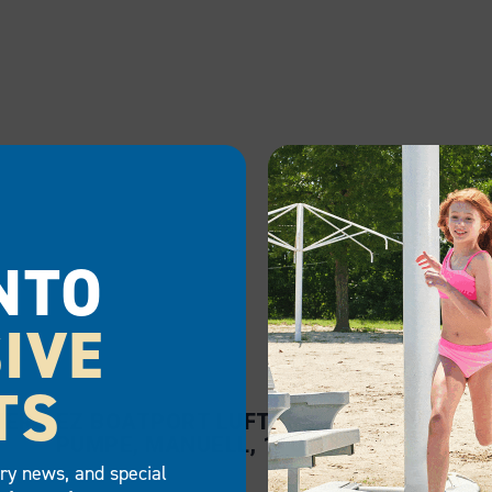
NTO
IVE
TS
NER
EZ BOATPORT LUFTASSIST
PO
PUMPE, MANUELL, 110VAC, SETT
RE
try news, and special