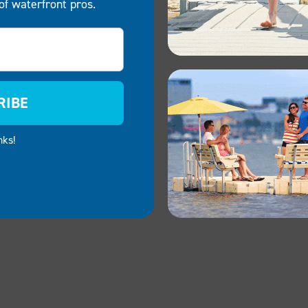
of waterfront pros.
RIBE
nks!