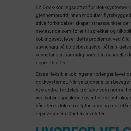
EZ Dock-koblingssettet for dokksystemer r
gjennombrudd innen modulær flytebryggede
stive forbindelser skaper stresspunkter de
møtes, noe som fører til sprekker og tilkobli
koblingssett løser dette problemet ved å la
uavhengig på bølgebevegelse, båtens kjølv
vannstander, samtidig som den generelle d
opprettholdes.
Disse fleksible koblingene forlenger levetide
dokksystemet. Når seksjonene kan bevege seg
hverandre, fordeles kreftene som normalt vi
ved koblingspunktene over hele konstruksjo
håndterer dokken miljøbelastning mer effek
reparasjoner i løpet av levetiden.