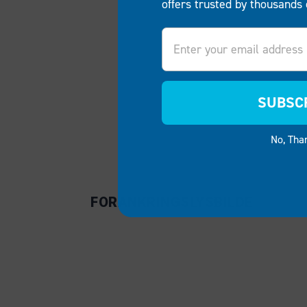
offers trusted by thousands 
Email
SUBSC
No, Tha
FORANKRINGSLYSBILDE