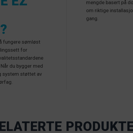
E EZ
mengde basert på dok
om riktige installasj
gang.
?
 å fungere sømløst
lingssett for
valitetsstandardene
. Når du bygger med
g system støttet av
ørfag.
ELATERTE PRODUKT