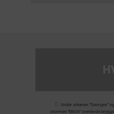
H
Under orkanen "Georges" o
stormen "Mitch" overlevde brygg