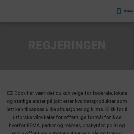
Menyen
REGJERINGEN
EZ Dock har vært det du kan velge for føderale, lokale
og statlige etater på jakt etter kvalitetsprodukter som
lett kan tilpasses ulike situasjoner og klima. Klikk for å
utforske våre kaier for offentlige formål for å se
hvorfor FEMA, parker og rekreasjonsbyråer, politi og
andre offentlige enheter velger oss når de trenger