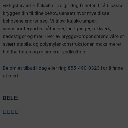
viktigst av alt – fleksible. De gir deg friheten til å tilpasse
bryggen din til dine behov, uansett hvor mye disse
behovene endrer seg. Vi tilbyr kajakkramper,
vannscooterporter, båtheiser, landganger, rekkverk,
badestiger og mer. Hver av bryggekomponentene våre er
svært stabile, og polyetylenkonstruksjonen maksimerer
holdbarheten og minimerer vedlikehold.
Be om et tilbud i dag
eller ring
855-490-0323
for å finne
ut mer!
DELE: