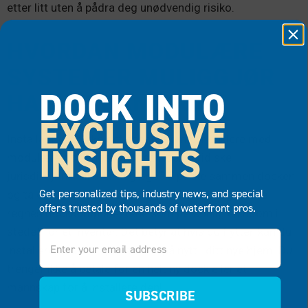
etter litt uten å pådra deg unødvendig risiko.
HVORDAN MODULÆRE
SYSTEMER MULIGGJØR
DOCK INTO
HAVNETRANSPORT
EXCLUSIVE
Installasjon er ikke det eneste som blir enklere med
INSIGHTS
modulære dockingsystemer. Noen juridiske
jurisdiksjoner tillater deg også å pakke sammen docken
Get personalized tips, industry news, and special
og ta den med deg når du flytter! I disse regionene
offers trusted by thousands of waterfront pros.
regnes dockkomponentene som personlig eiendom i
stedet for et inventar. Det betyr at hvis du flytter, kan du
Email
installere dockkomponentene på nytt i ditt nye hjem. Du
trenger ikke å betale for en helt ny dock eller et
mannskap for å installere den!
SUBSCRIBE