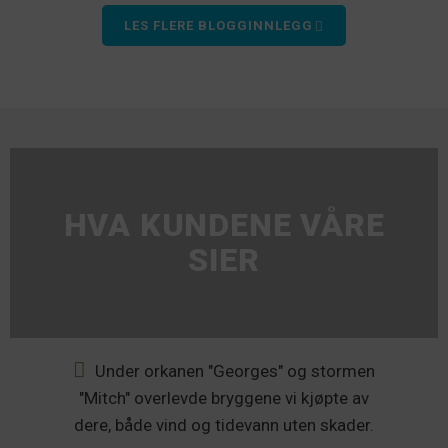
LES FLERE BLOGGINNLEGG
HVA KUNDENE VÅRE
SIER
Under orkanen "Georges" og stormen
re
"Mitch" overlevde bryggene vi kjøpte av
dere, både vind og tidevann uten skader.