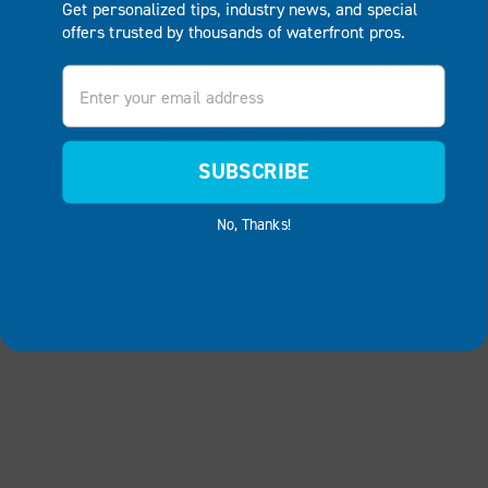
Get personalized tips, industry news, and special
for kajakker eller en badebrygge for hjemmet ditt ved
offers trusted by thousands of waterfront pros.
innsjøen, kan vi hjelpe deg med å designe den nøyaktige
bryggen for dine behov.
Kontakt oss i dag for å lære mer!
Email
KONTAKT OSS
SUBSCRIBE
No, Thanks!
SVEIP FOR Å SE MARKEDENE VÅRE