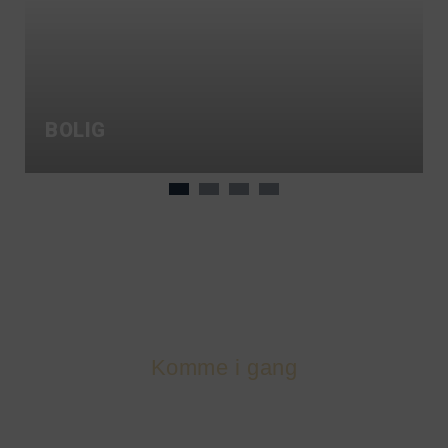
BOLIG
Komme i gang
FINN EZ DOCK I DAG