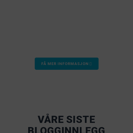
Å kjøpe en flytebrygge kan virke overveldende. Heldigvis
har vi satt sammen en guide for å veilede deg gjennom
vanlige spørsmål, hva du kan forvente gjennom hele
design- og installasjonsprosessen, hvordan du velger
riktig dokk for dine behov og eventuelle andre spørsmål
du måtte ha.
FÅ MER INFORMASJON
VÅRE SISTE
BLOGGINNLEGG