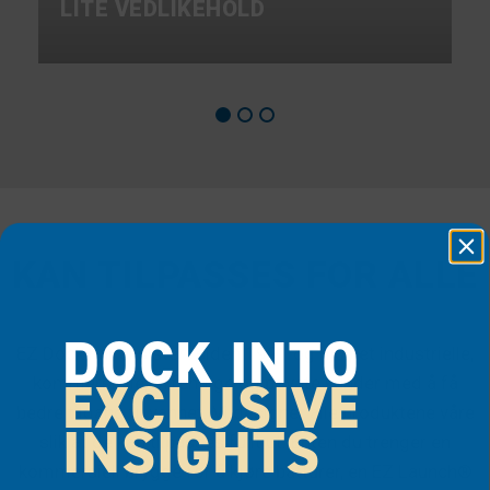
LITE VEDLIKEHOLD
KAN TILPASSES FOR ALLE
DOCK INTO
EZ Dock har eksistert siden 1991 og hjulpet industrielle,
EXCLUSIVE
kommersielle, offentlige og private kunder med å få
bedre tilgang til vannet. Vi designer alle produktene våre
INSIGHTS
slik at de kan tilpasses fullt ut. Enten du trenger en
kommersiell brygge for å kjøre båtturer, en EZ Launch®