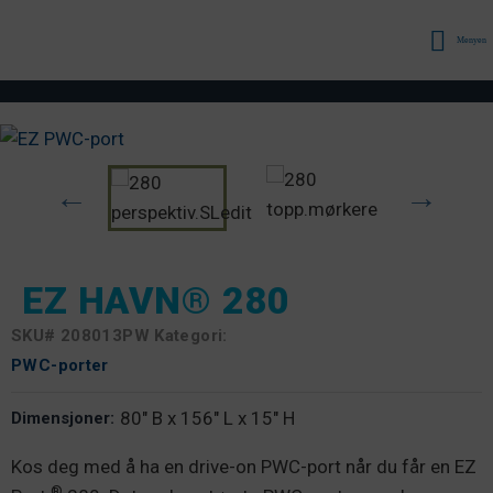
Menyen
EZ HAVN® 280
SKU#
208013PW Kategori:
PWC-porter
80" B x 156" L x 15" H
Dimensjoner:
Kos deg med å ha en drive-on PWC-port når du får en EZ
®