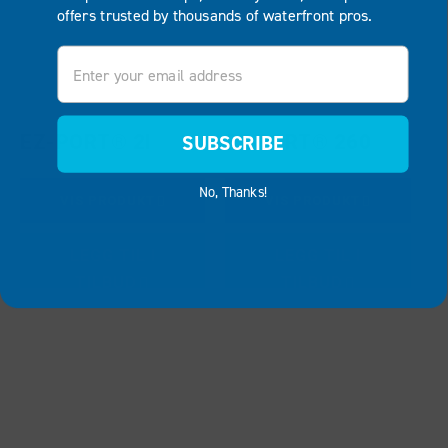
offers trusted by thousands of waterfront pros.
Email
EZ-PORT® 2I
EZ PORT® 260
SUBSCRIBE
No, Thanks!
VIS PRODUKT
VIS PRODUKT
LEGG TIL I
LEGG TIL I
TILBUD
TILBUD