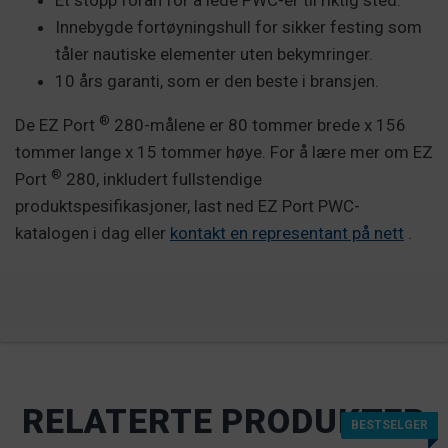
Et stopp foran for å lede PWC-er til riktig sted.
Innebygde fortøyningshull for sikker festing som
tåler nautiske elementer uten bekymringer.
10 års garanti, som er den beste i bransjen.
®
De EZ Port
280-målene er 80 tommer brede x 156
tommer lange x 15 tommer høye. For å lære mer om EZ
®
Port
280, inkludert fullstendige
produktspesifikasjoner, last ned EZ Port PWC-
katalogen i dag eller
kontakt en representant på nett
.
RELATERTE PRODUKTER
BESTSELGER
BESTSELGER