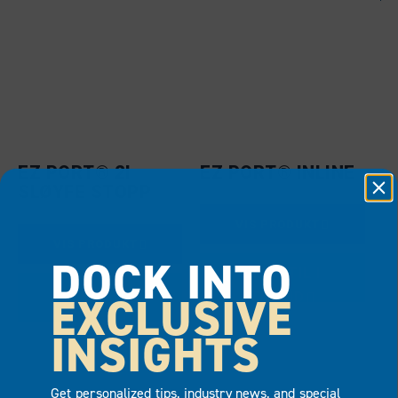
EZ PORT® 2I
EZ PORT® INLINE
SLØYFE STOPP
VIS PRODUKT
VIS PRODUKT
DOCK INTO
LEGG TIL I
LEGG TIL I
EXCLUSIVE
TILBUD
TILBUD
INSIGHTS
Get personalized tips, industry news, and special