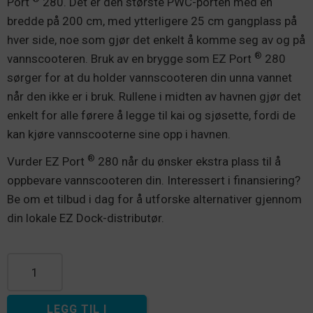
Port
280. Det er den største PWC-porten med en
bredde på 200 cm, med ytterligere 25 cm gangplass på
hver side, noe som gjør det enkelt å komme seg av og på
®
vannscooteren. Bruk av en brygge som EZ Port
280
sørger for at du holder vannscooteren din unna vannet
når den ikke er i bruk. Rullene i midten av havnen gjør det
enkelt for alle førere å legge til kai og sjøsette, fordi de
kan kjøre vannscooterne sine opp i havnen.
®
Vurder EZ Port
280 når du ønsker ekstra plass til å
oppbevare vannscooteren din. Interessert i finansiering?
Be om et tilbud i dag for å utforske alternativer gjennom
din lokale EZ Dock-distributør.
EZ Port® 280 antall
LEGG TIL I