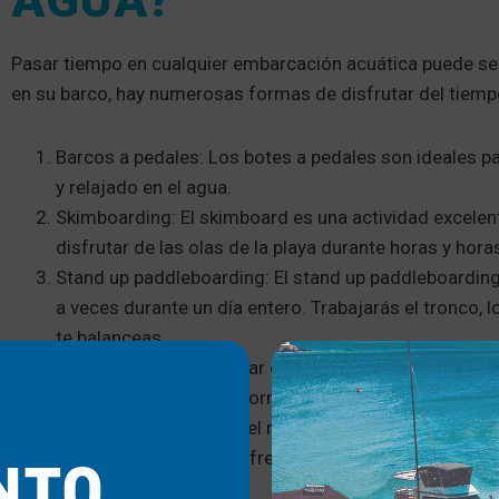
AGUA?
Pasar tiempo en cualquier embarcación acuática puede s
en su barco, hay numerosas formas de disfrutar del tiempo
Barcos a pedales: Los botes a pedales son ideales pa
y relajado en el agua.
Skimboarding: El skimboard es una actividad excelen
disfrutar de las olas de la playa durante horas y hora
Stand up paddleboarding: El stand up paddleboarding e
a veces durante un día entero. Trabajarás el tronco, 
te balanceas.
Salto al muelle: Al pensar en formas de pasar más tiem
salto al muelle es una forma divertida de disfrutar 
El surf: Si vives cerca del mar o estás planeando una
NTO
acceso a lugares que ofrecen clases de surf y camp
toda la familia.