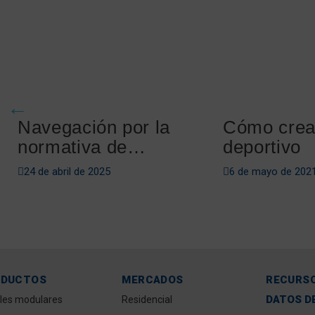
Navegación por la
Cómo crear
normativa de
deportivo
navegación de
24 de abril de 2025
6 de mayo de 202
Massachusetts
ODUCTOS
MERCADOS
RECURS
DATOS D
les modulares
Residencial