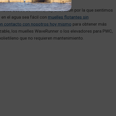
 vistas desde su muelle, hay una razón por la que sentimos
 en el agua sea fácil con
muelles flotantes sin
n contacto con nosotros hoy mismo
para obtener más
able, los muelles WaveRunner o los elevadores para PWC,
olietileno que no requieren mantenimiento.