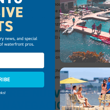
Navegar en bote de remos o en canoa: Estas embarca
IVE
nuevo mientras usted se sienta a disfrutar de las vis
Practicar un deporte: Cuando hagas la maleta para ir a
TS
de fútbol a tu bolsa. Lanzar una pelota de un lado a
practicar la coordinación mano-ojo o simplemente d
Emociones en el agua: El wakeboard, el tubing y el e
try news, and special
of waterfront pros.
las emociones.
Clases de vela: Las clases de vela son siempre muy di
Cruceros: El alquiler de cruceros es una oportunidad p
agua.
Pesca: La pesca es mucho más que la captura de pec
ponerse al día con los amigos, disfrutar del aire libr
RIBE
CREE NUEVOS RECU
nks!
NAVEGACIÓN CON E