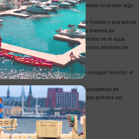
ciones ofrecen a los niños la oportunidad de probar algo
tas.
 la playa, añade un balón de fútbol, un frisbee o una pelota
 otro en el agua puede ser una excelente manera de
e pasar más tiempo con los seres queridos en el agua.
squí acuático son aventuras ideales para los amantes de
vertidas, sea cual sea tu nivel.
erfecta para relajarse y socializar en su lugar favorito: el
es. Esta afición puede ser una forma estupenda de
e o pasar un rato en un barco de pesca por primera vez.
ERDOS DE LA
Z DOCK