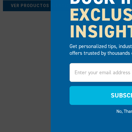
EXCLUS
VER PRODUCTOS RELACIONADOS
INSIGH
Get personalized tips, indus
offers trusted by thousands 
Email
SUBSC
No, Tha