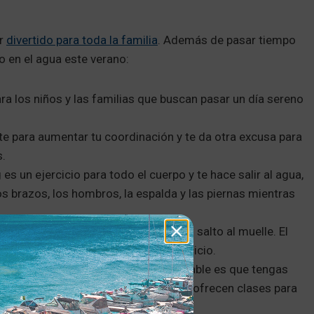
er
divertido para toda la familia
. Además de pasar tiempo
 en el agua este verano:
ra los niños y las familias que buscan pasar un día sereno
te para aumentar tu coordinación y te da otra excusa para
s.
s un ejercicio para todo el cuerpo y te hace salir al agua,
los brazos, los hombros, la espalda y las piernas mientras
po en el agua, es fácil olvidarse del salto al muelle. El
del agua mientras se hace mucho ejercicio.
s vacaciones en la playa, lo más probable es que tengas
amentos para niños. Algunos incluso ofrecen clases para