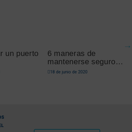
 un puerto
6 maneras de
mantenerse seguro
en el agua este
1
18 de junio de 2020
verano
OS
EL