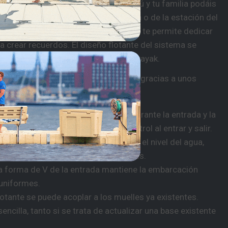
te de alta gama diseñado para que tú y tu familia podáis
pendientemente de vuestra experiencia o de la estación del
bajo mantenimiento, este embarcadero te permite dedicar
crear recuerdos. El diseño flotante del sistema se
 que puedas alargar la temporada de kayak.
e un reto en algo al alcance de todos, gracias a unos
scas estratégicas sujetan la pala durante la entrada y la
miento y te proporciona un mayor control al entrar y salir.
be y baja de forma natural al variar el nivel del agua,
ura sin necesidad de ajustes manuales.
a forma de V de la entrada mantiene la embarcación
 uniformes.
lotante se puede acoplar a los muelles ya existentes.
encilla, tanto si se trata de actualizar una base existente