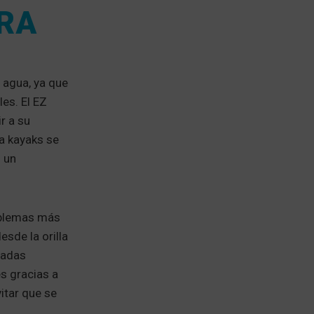
RA
 agua, ya que
les. El EZ
r a su
a kayaks se
 un
oblemas más
esde la orilla
radas
es gracias a
itar que se