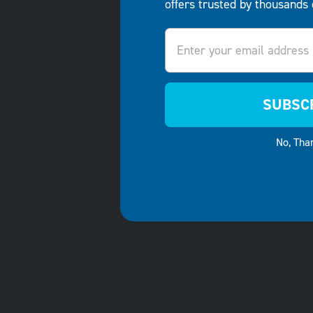
offers trusted by thousands 
Email
SUBSC
No, Tha