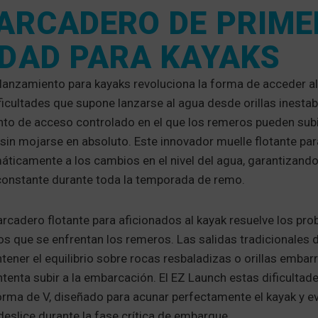
ARCADERO DE PRIME
IDAD PARA KAYAKS
lanzamiento para kayaks revoluciona la forma de acceder al
ificultades que supone lanzarse al agua desde orillas inestab
to de acceso controlado en el que los remeros pueden subi
in mojarse en absoluto. Este innovador muelle flotante par
ticamente a los cambios en el nivel del agua, garantizando
constante durante toda la temporada de remo.
rcadero flotante para aficionados al kayak resuelve los pr
los que se enfrentan los remeros. Las salidas tradicionales d
tener el equilibrio sobre rocas resbaladizas o orillas embar
ntenta subir a la embarcación. El EZ Launch estas dificultad
orma de V, diseñado para acunar perfectamente el kayak y ev
deslice durante la fase crítica de embarque.