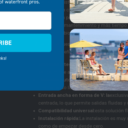
of waterfront pros.
El EZ Launch un sistema de embarcadero flotan
disfrutar del agua con total tranquilidad, inde
año. Fabricado en polietileno resistente y de 
menos tiempo al mantenimiento y más tiempo a 
adapta a los cambios en el nivel del agua para
RIBE
El EZ Launch la puesta a flote de una piragua d
elementos de diseño muy bien pensados:
nks!
Muescas integradas en la pala:
estas mue
salida, lo que ayuda a estabilizar el lanza
Flotación autoajustable:
el embarcadero su
manteniendo la altura ideal para la botad
Entrada ancha en forma de V: la
exclusiv
centrada, lo que permite salidas fluidas y
Compatibilidad universal:
esta solución f
Instalación rápida:
La instalación es muy s
como de empezar desde cero.