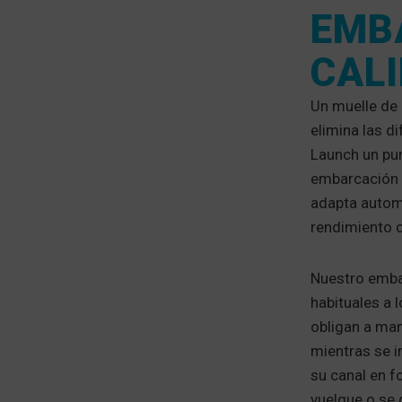
EMB
CAL
Un muelle de 
elimina las d
Launch un pun
embarcación s
adapta automá
rendimiento 
Nuestro emba
habituales a 
obligan a man
mientras se i
su canal en f
vuelque o se 