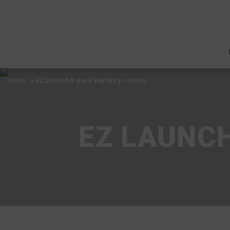
Inicio
» EZ Launch® para kayaks y canoas
EZ LAUNC