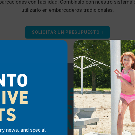
arcaciones con facilidad. Combínalo con nuestro sistema 
utilizarlo en embarcaderos tradicionales.
SOLICITAR UN PRESUPUESTO
NTO
IVE
MANTÉN LA ESTA
MOJES CON EL 
TS
LANZAMIENTO E
try news, and special