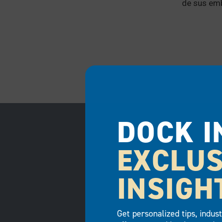
de sus emb
DOCK I
EXCLUS
INSIGH
Get personalized tips, indus