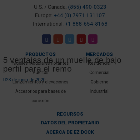
U.S. / Canada:
(855) 490-0323
Europe:
+44 (0) 7971 131107
International:
+1 888-654-8168
PRODUCTOS
MERCADOS
5 ventajas de un muelle de bajo
Muelles modulares flotantes
Residencial
perfil para el remo
Puertos
Comercial
23 de junio de 2020
Lanzamientos y elevaciones
Gobierno
Accesorios para bases de
Industrial
conexión
RECURSOS
DATOS DEL PROPIETARIO
ACERCA DE EZ DOCK