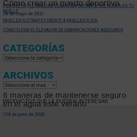
Cómo crear un puerto deportivo
POR QUÉ LA FLEXIBILIDAD ES MÁS IMPORTANTE QUE NUNCA EN TU
MUELLE
6 de mayo de 2021
MUELLES FLOTANTES FRENTE A MUELLES FIJOS
CÓMO ELEGIR EL ELEVADOR DE EMBARCACIONES ADECUADO
CATEGORÍAS
Categorías
ARCHIVOS
Archivos
6 maneras de mantenerse seguro
PRODUCTOS QUE LE PUEDEN INTERESAR
en el agua este verano
18 de junio de 2020