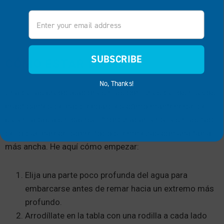
Email
SUBSCRIBE
CÓMO ESTAR DE PIE
No, Thanks!
Una de las preocupaciones más comunes de los nuevos
practicantes de paddleboard es cómo mantenerse de
pie en la tabla sin caerse. Afortunadamente, es más fácil
de lo que parece, sobre todo si empiezas con una tabla
más ancha. He aquí cómo empezar:
Elija una parte poco profunda del agua para
embarcarse antes de remar hacia un extremo más
profundo.
Arrodíllate en la tabla con una rodilla a cada lado