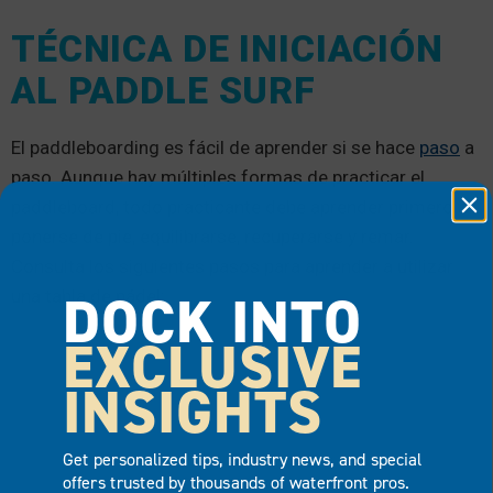
TÉCNICA DE INICIACIÓN
AL PADDLE SURF
El paddleboarding es fácil de aprender si se hace
paso
a
paso. Aunque hay múltiples formas de practicar el
paddleboard, todo practicante debe aprender primero a
ponerse de pie, equilibrarse, recuperarse y remar.
Consulta los siguientes pasos para aprender a utilizar
DOCK INTO
una tabla de pádel:
EXCLUSIVE
INSIGHTS
Get personalized tips, industry news, and special
offers trusted by thousands of waterfront pros.