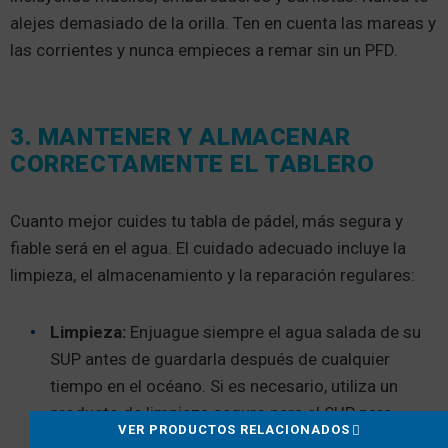
alejes demasiado de la orilla. Ten en cuenta las mareas y
las corrientes y nunca empieces a remar sin un PFD.
3. MANTENER Y ALMACENAR
CORRECTAMENTE EL TABLERO
Cuanto mejor cuides tu tabla de pádel, más segura y
fiable será en el agua. El cuidado adecuado incluye la
limpieza, el almacenamiento y la reparación regulares:
Limpieza:
Enjuague siempre el agua salada de su
SUP antes de guardarla después de cualquier
tiempo en el océano. Si es necesario, utiliza un
producto de limpieza seguro para el SUP para
VER PRODUCTOS RELACIONADOS
enjuagar tu tabla y minimizar la acumulación de