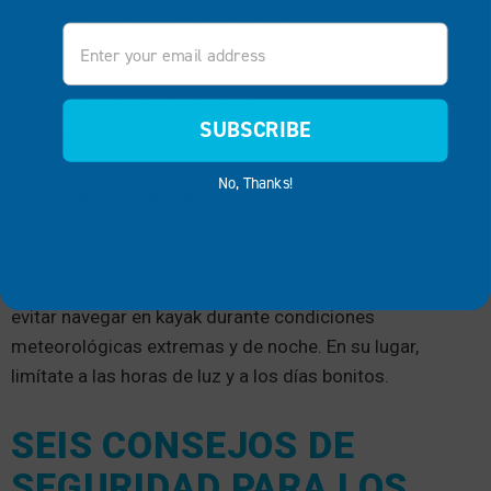
No caigas en la tentación de remar:
Email
Vientos fuertes
Temperaturas extremas
SUBSCRIBE
Niebla
Tormentas eléctricas
No, Thanks!
Grandes marejadas
Horario nocturno
Incluso siendo un kayakista experimentado, debería
evitar navegar en kayak durante condiciones
meteorológicas extremas y de noche. En su lugar,
limítate a las horas de luz y a los días bonitos.
SEIS CONSEJOS DE
SEGURIDAD PARA LOS