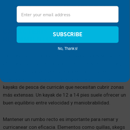
fibra de carbono, son ligeros pero más caros.
Email
CARACTERÍSTICAS DE
SUBSCRIBE
RENDIMIENTO
No, Thanks!
Las características de rendimiento de tu kayak pueden
afectar a tu experiencia de pesca. Los kayaks más largos
y estrechos suelen ser más rápidos, pero menos
maniobrables, lo que es importante para los usuarios de
kayaks de pesca de curricán que necesitan cubrir zonas
más extensas. Un kayak de 12 a 14 pies suele ofrecer un
buen equilibrio entre velocidad y maniobrabilidad.
Mantener un rumbo recto es importante para remar y
curricanear con eficacia. Elementos como quillas, skegs