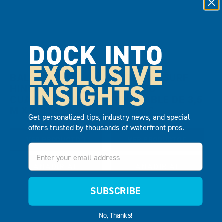
DOCK INTO
EXCLUSIVE
BALSA
TABLA DE SURF
INSIGHTS
HINCHABLE
DE REMO
CUADRADA DE 1,8
HINCHABLE DE 3,5
M X 1,8 M
METROS
Get personalized tips, industry news, and special
offers trusted by thousands of waterfront pros.
VER PRODUCTO
VER PRODUCTO
Email
AÑADIR AL
AÑADIR AL
PRESUPUESTO
PRESUPUESTO
SUBSCRIBE
No, Thanks!