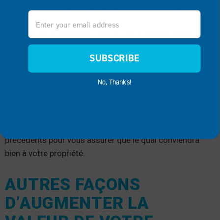
RÉPUTATION DE L’ENTREPRISE
Email
Lorsque vous choisissez votre cale flottante, tenez
compte du distributeur ou du fabricant avec lequel vous
SUBSCRIBE
travaillez. Ont-ils une garantie ou un support après-vente
en place?
Lisez les témoignages
pour vous aider à
No, Thanks!
prendre une décision éclairée, en portant une attention
particulière à ceux qui font référence au service à la
clientèle de l’entreprise et à la qualité de leurs matériaux
d’amarrage. Parcourez les photos de leurs travaux
précédents pour vous assurer que le quai conviendra
bien à votre propriété.
AUTRES FAÇONS
D’AUGMENTER LA