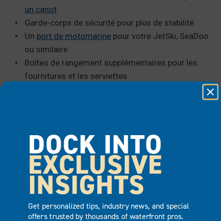
un canot
Garde-corps de sécurité pour plus de stabilité
Un
port de motomarine
pour votre JetSki, SeaDoo
ou similaire
Boîtes de rangement supplémentaires pour les
fournitures et les serviettes
Un
port à bateaux
pour une mise à l’eau facile
Une
plate-forme de bain
avec échelles ou glissades
Une station de nettoyage du poisson
DOCK INTO
Pour garder votre quai sûr et stable lors de fortes
EXCLUSIVE
tempêtes, vous devriez également envisager d’investir
dans un
système d’ancrage de quai
à installer avec votre
INSIGHTS
quai flottant.
Get personalized tips, industry news, and special
offers trusted by thousands of waterfront pros.