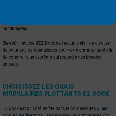
solution. Il est inclusif et accessible, permettant aux
membres de la communauté d’utiliser leurs propres
kayaks ou canots dans l’eau. Il est même accessible aux
personnes âgées, aux enfants et aux personnes
handicapées.
Bien sûr, l’équipe d’EZ Dock se fera un plaisir de discuter
de solutions personnalisées pour votre communauté afin
de construire un système qui répond à vos besoins
uniques.
CHOISISSEZ LES QUAIS
MODULAIRES FLOTTANTS EZ DOCK
EZ Dock est un chef de file dans le domaine des
quais
modulaires flottants
. Presque tous les concurrents ont