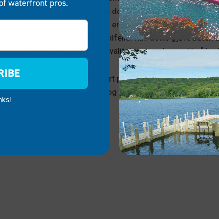
of waterfront pros.
antall fartøy. Modulære dokker er også enkle å oppbeva
Bekvemmelighet:
Med en stasjonær dokkingstasjon a
vannstanden. I mange tilfeller kan dette gjøre båten u
Denne selvjusterende kvaliteten gjør dem enkle å bru
RIBE
Når du har en brygge installert på eiendommen ved sjøen, m
klar, godt vedlikeholdt sti til og fra hjemmet til kaien eller
nks!