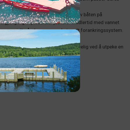
re for vinteren, hvis aktuelt.
vhenger din evne til å gå inn og ut av båten på
tilgjengelig. Flytedokker justerer imidlertid med vannet.
ke, spesielt når de pares med et godt forankringssystem.
å du sørge for at den er lett tilgjengelig ved å utpeke en
 landgangen.