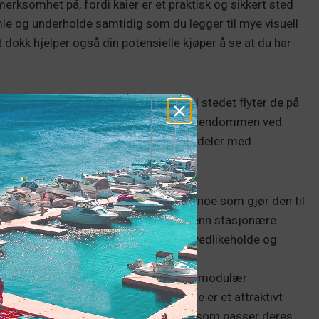
ksomhet på, fordi kaier er et praktisk og sikkert sted
samle og underholde samtidig som du legger til mye visuell
 dokk hjelper også din potensielle kjøper å se at du har
omfattende undervannsinstallasjon. I stedet flyter de på
 Mens alle dokker kan tilføre verdi til eiendommen ved
t
med en stasjonær brygge. Noen fordeler med
ligvis lavere enn en stasjonær dokk, noe som gjør den til
installere og krever færre forsyninger enn stasjonære
rofesjonell hjelp. De er også lettere å vedlikeholde og
tig, kostnadseffektiv dokkingløsning.
lytedokker, er også modulære. Med en modulær
re dokkingen på nytt slik du vil. Dette er et attraktivt
 funksjoner eller redesigne dock layout som passer deres