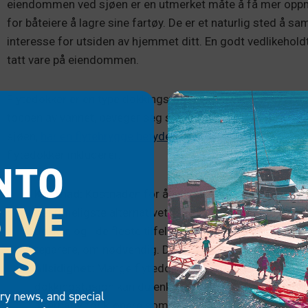
eiendommen ved sjøen er en utmerket måte å få mer oppmer
for båteiere å lagre sine fartøy. De er et naturlig sted å 
interesse for utsiden av hjemmet ditt. En godt vedlikeholdt
tatt vare på eiendommen.
Flytedokker er en type dokkingstasjon som ikke involverer 
toppen av vannet, beveger seg som nivået stiger og faller.
sjøen,
har en flytebrygge betydelige fordeler sammenligne
flytedokker inkluderer:
NTO
Kostnad:
Kostnaden for å bygge en flytebrygge er van
IVE
det rimeligste alternativet. Flytedokker er enklere å 
dokker, og i de fleste tilfeller kan du gjøre det uten p
TS
reparere, om nødvendig. Dette gjør dem til en langsik
Allsidighet:
Mange flytedokker, inkludert EZ Docks f
dokkingstasjon kan du enkelt flytte, utvide og konfigure
try news, and special
alternativ for kjøpere som kanskje vil legge til flere