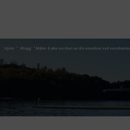
Hjem
"
Blogg
"
Måter å øke verdien av din eiendom ved vannkante
Hjem
"
Blogg
"
Måter å øke verdien av din eiendom ved vannkante