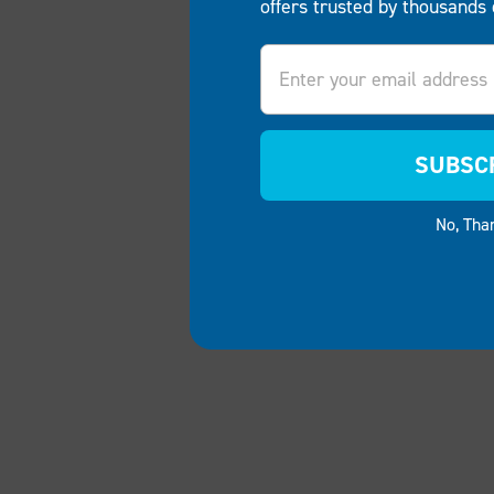
offers trusted by thousands 
Email
SUBSC
No, Tha