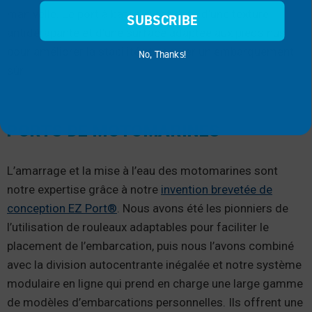
manivelle. Le port à bateaux est doté d’une texture
SUBSCRIBE
antidérapante et d’une surface adaptée aux pieds nus
pour améliorer la stabilité et assurer un embarquement
No, Thanks!
sûr.
PORTS DE MOTOMARINES
L’amarrage et la mise à l’eau des motomarines sont
notre expertise grâce à notre
invention brevetée de
conception EZ Port®
. Nous avons été les pionniers de
l’utilisation de rouleaux adaptables pour faciliter le
placement de l’embarcation, puis nous l’avons combiné
avec la division autocentrante inégalée et notre système
modulaire en ligne qui prend en charge une large gamme
de modèles d’embarcations personnelles. Ils offrent une