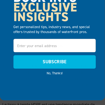
EXCLUSIVE
pour les plaisanciers et les familles — une exposition
prolongée aux UV est liée à des dommages à la peau, à
INSIGHTS
l’épuisement thermique et à une usure accrue des
bateaux et des quais.
Get personalized tips, industry news, and special
offers trusted by thousands of waterfront pros.
L’ombre augmente le confort sur le quai de 10 à 20°F,
rendant les espaces en bord de mer utilisables même
Email
lors des journées les plus chaudes.
Les marinas et les propriétaires en bord de mer
SUBSCRIBE
investissent de plus en plus dans des structures
d’ombrage pour protéger les personnes, l’équipement et
No, Thanks!
les embarcations — prolongeant ainsi la durée de vie des
bateaux, des sièges, des plateaux et des appareils
électroniques.
Le tissu à teinte HDPE est une tendance mondiale de