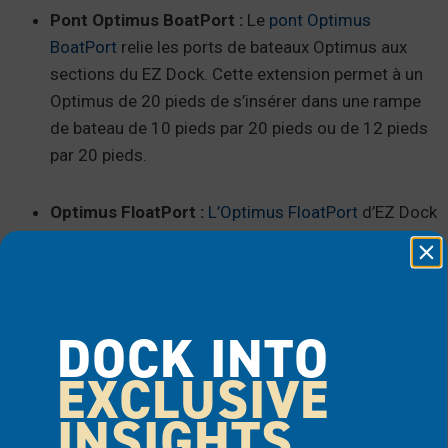
Pont Optimus BoatPort :
Le
pont Optimus
BoatPort
relie les ports de bateaux Optimus aux
sections du EZ Dock. Cette extension permet à un
Optimus de 20 pieds de s’insérer dans une rampe
de bateau de 10 pieds par 20 pieds ou de 12 pieds
par 20 pieds.
Optimus FloatPort :
L’Optimus FloatPort
d’EZ Dock
est un système de levage flottant premium qui
soulève des pontons et des tritoons hors de l’eau
pour la protection et l’amarrage. Il supporte des
bateaux pesant jusqu’à 6 840 livres et mesurant de
DOCK INTO
16 à 30 pieds de longueur.
EXCLUSIVE
Vous voulez en savoir plus sur les ports EZ Dock?
INSIGHTS
Consultez notre brochure produit qui présente les