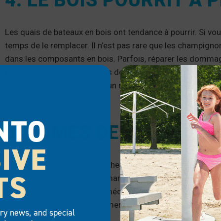
4. LE BOIS POURRIT À
Les quais de bateaux en bois ont tendance à pourrir. Si vous
temps de le remplacer. Il n’est pas rare que les champignon
dans les composants en bois. Parfois, réparer les dommage
pourriture est contenue dans de petites zones. Cependant, 
votre quai en même temps, un remplacement est justifié.
NTO
5. LAMES DE TERRASS
IVE
Les planches de terrasse lâches sont faciles à repérer et
TS
sur le quai. Parce que vous marchez, vous vous asseyez et
que vous vous occupiez immédiatement de toutes les sec
pas nécessiter un remplacement complet, mais des dommage
try news, and special
de remplacer votre quai.