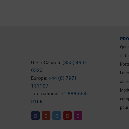
PRO
Quai
flott
U.S. / Canada:
(855) 490-
Port
0323
Lanc
Europe:
+44 (0) 7971
asce
131107
Modu
International:
+1 888-654-
comp
8168
pour