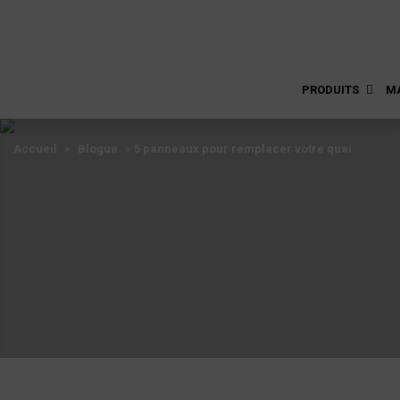
PRODUITS
M
Accueil
»
Blogue
»
5 panneaux pour remplacer votre quai
Accueil
»
Blogue
»
5 panneaux pour remplacer votre quai