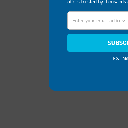
offers trusted by thousands 
Email
SUBSC
No, Tha