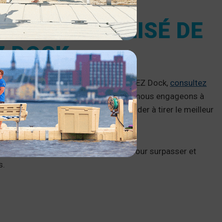
I PERSONNALISÉ DE
Z DOCK
s entretien et adapté aux pieds nus d’EZ Dock,
consultez
uestions. Depuis plus de 26 ans, nous nous engageons à
urables
, flexibles et à jour pour vous aider à tirer le meilleur
ruire un quai personnalisé conçu pour surpasser et
s.