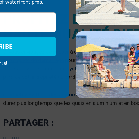
of waterfront pros.
PROFITEZ D’UN QUA
HAUTE QUALITÉ D’E
RIBE
Si vous envisagez de passer à un quai en polyéthylène san
notre guide de démarrage
pour explorer notre foire aux q
nks!
offrir une vaste gamme de
systèmes de quais flottants d
parti de votre propriété au bord de l’eau.
Contactez EZ Dock dès aujourd’hui
pour commencer à const
durer plus longtemps que les quais en aluminium et en boi
PARTAGER :