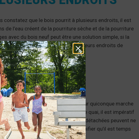
 PLUSIEURS ENDROITS
 constatez que le bois pourrit à plusieurs endroits, il est
s de l’eau créent de la pourriture sèche et de la pourriture
s avec du bois neuf peut être une solution simple, si la
lorsque la pourriture apparaît à plusieurs endroits de
E LÂCHES
 créeront une situation dangereuse pour quiconque marche
 passez beaucoup de temps sur votre quai, il est impératif
tions détachées. Quelques planches détachées peuvent ne
s plus importants pourraient signifier qu’il est temps