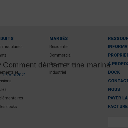
DUITS
MARSÉS
RESSOU
INFORMA
s modulaires
Résidentiel
PROPRIÉ
ants
Commercial
Comment démarrer une marina
À PROPOS
s
Gouvernement
DOCK
ements et
Industriel
6 mai 2021
CONTAC
nsions
NOUS
les
PAYER LA
lémentaires
FACTURE
 les docks