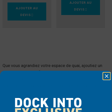
AJOUTER AU
AJOUTER AU
DEVIS
DEVIS
Que vous agrandiez votre espace de quai, ajoutiez un
espace de détente flottant ou apportiez plus de plaisir à
vos aventures au bord de l’eau, les gonflables d’EZ Dock
sont conçus pour sublimer chaque instant sur l’eau.
DOCK INTO