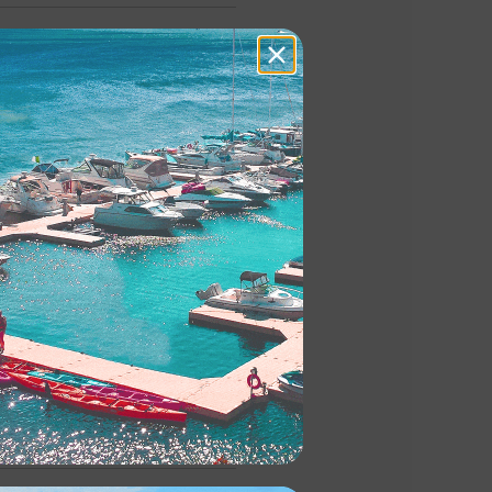
s?
omarine?