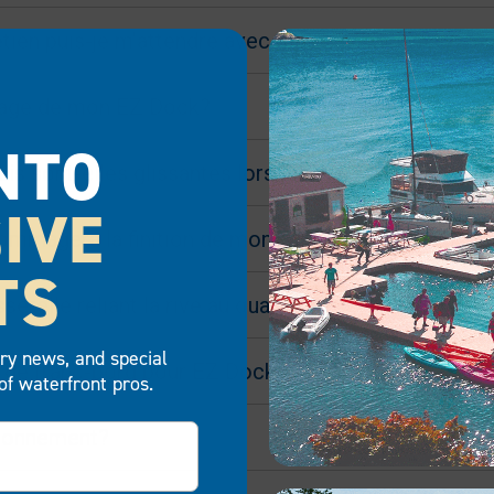
retien puis-je m’attendre avec mon EZ Dock?
ncrage de mon EZ Dock?
NTO
is sont-elles glissantes lorsqu’elles sont mouillée
IVE
dommagera la finition de mon bateau ou de ma mot
TS
sserelle reliant la rive au quai EZ?
try news, and special
ur de franc-bord pour EZ Dock?
of waterfront pros.
vironnement?