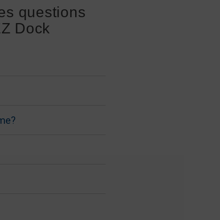
es questions
EZ Dock
ême?