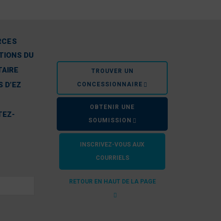
RCES
TIONS DU
TAIRE
TROUVER UN
CE QUE DISEN
 D’EZ
CONCESSIONNAIRE
OBTENIR UNE
TEZ-
SOUMISSION
INSCRIVEZ-VOUS AUX
que nous
Nous avons installé notre système
COURRIELS
mage.
extrêmement satisfaits de son faible entre
RETOUR EN HAUT DE LA PAGE
– Dr Alan E. Wilson,
air que
Pendant ce temps, mon voisin de gauch