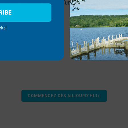
acheter EZ Dock au lieu d’un quai flottant traditionn
RIBE
nks!
OREZ LES GRANDS ES
rez comment EZ Dock peut améliorer vos expériences de ple
COMMENCEZ DÈS AUJOURD’HUI