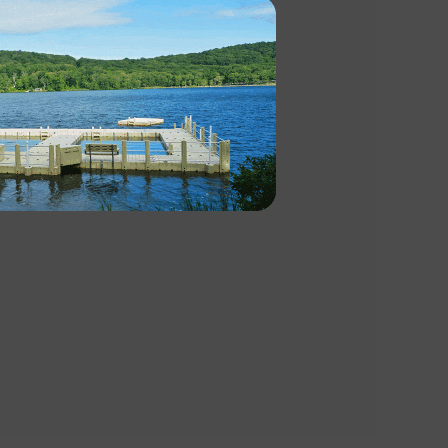
el?
PACES
in air.