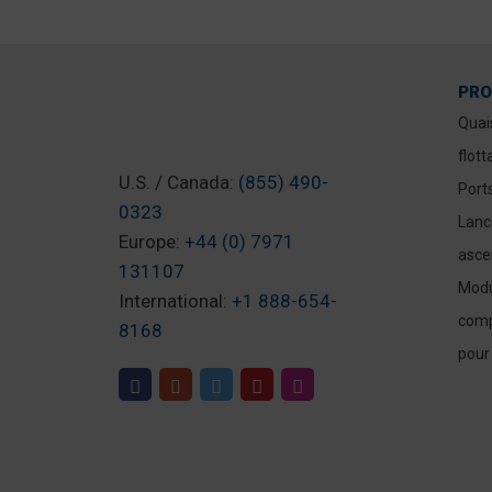
PRO
Quai
flott
U.S. / Canada:
(855) 490-
Port
0323
Lanc
Europe:
+44 (0) 7971
asce
131107
Modu
International:
+1 888-654-
comp
8168
Pendant l’ouraga
pour
avons achetés 
Après de nombr