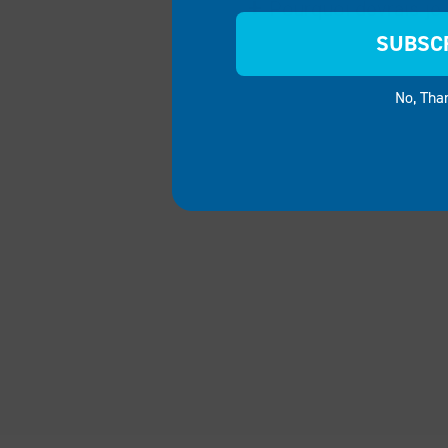
Pourquoi devrais-je 
SUBSC
No, Tha
EXPL
Découv