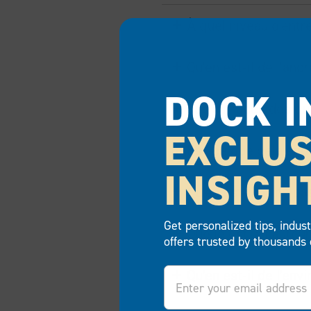
À quel niveau d’ent
Qu’en est-il de l’a
DOCK I
Les surfaces des qua
EXCLUS
Est-ce que cela en
INSIGH
Qu’en est-il d’une pa
Get personalized tips, indus
Quelle est la haute
offers trusted by thousands 
Email
Qu’en est-il de l’en