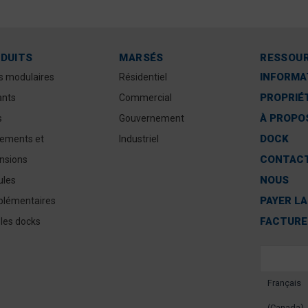
DUITS
MARSÉS
RESSOU
INFORMA
s modulaires
Résidentiel
PROPRIÉ
ants
Commercial
À PROPOS
s
Gouvernement
DOCK
ements et
Industriel
CONTAC
nsions
NOUS
les
PAYER LA
lémentaires
n « Georges » et la tempête de vent de « Mitch », les quais 
FACTURE
 les docks
chez vous ont traversé le vent et la marée sans aucun dom
– Claude E. Owens, Conch Harbor, Key West
Français
euses recherches et de nombreux mois d’enquête, il était cl
(Canada)