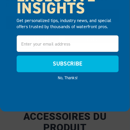
INSIGHTS
EZ PORT® 2I
VOIR LE PRODUIT
Get personalized tips, industry news, and special
VOIR LE PRODUIT
offers trusted by thousands of waterfront pros.
AJOUTER AU
Email
AJOUTER AU
DEVIS
DEVIS
SUBSCRIBE
No, Thanks!
ACCESSOIRES DU
PRODUIT