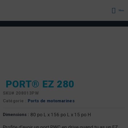
Menu
PORT® EZ 280
SKU#
208013PW
Catégorie :
Ports de motomarines
80 po L x 156 po L x 15 po H
Dimensions :
Profite d’avoir un port PWC en drive quand tu as un EZ