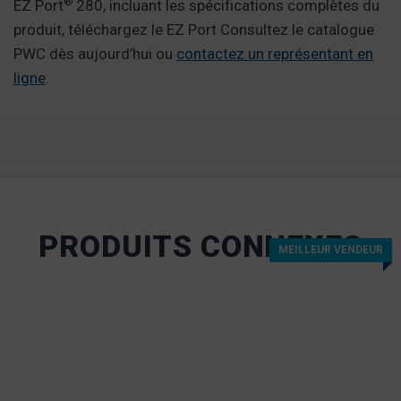
®
EZ Port
280, incluant les spécifications complètes du
produit, téléchargez le EZ Port Consultez le catalogue
PWC dès aujourd’hui ou
contactez un représentant en
ligne
.
PRODUITS CONNEXES
MEILLEUR VENDEUR
MEILLEUR VENDEUR