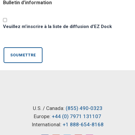
Bulletin d’information
Veuillez m’inscrire à la liste de diffusion d’EZ Dock
CE QUE DISEN
U.S. / Canada:
(855) 490-0323
Europe:
+44 (0) 7971 131107
International:
+1 888-654-8168