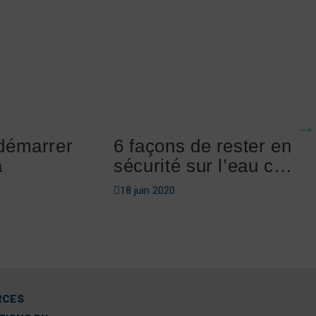
démarrer
6 façons de rester en
a
sécurité sur l’eau cet
été
18 juin 2020
RCES