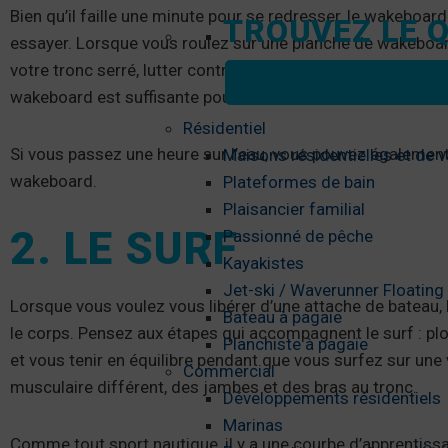
Bien qu’il faille une minute pour se redresser, le wakeboa
TROUVEZ LE Q
essayer. Lorsque vous roulez sur une planche de wakeboar
votre tronc serré, lutter contre la résistance à l’eau et ma
wakeboard est suffisante pour vous inciter à revenir.
Résidentiel
Si vous passez une heure sur l’eau, vous pouvez également 
Maisons résidentielles et de 
wakeboard.
Plateformes de bain
Plaisancier familial
2. LE SURF
Passionné de pêche
Kayakistes
Jet-ski / Waverunner Floatin
Lorsque vous voulez vous libérer d’une attache de bateau, 
Bateau à pagaie
le corps. Pensez aux étapes qui accompagnent le surf : pl
Planchiste à pagaie
et vous tenir en équilibre pendant que vous surfez sur un
Commercial
musculaire différent, des jambes et des bras au tronc.
Développements résidentiels
Marinas
Comme tout sport nautique, il y a une courbe d’apprentis