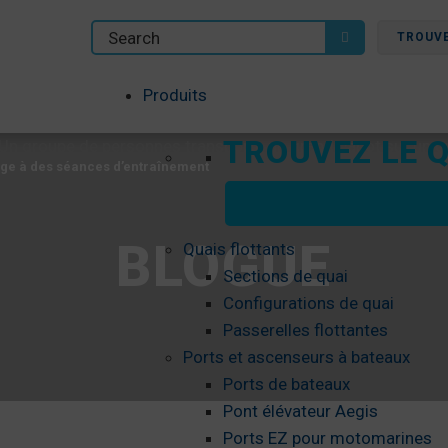
TROUV
Produits
TROUVEZ LE Q
age à des séances d’entraînement
BLOGUE
Quais flottants
Sections de quai
Configurations de quai
Passerelles flottantes
Ports et ascenseurs à bateaux
Ports de bateaux
Pont élévateur Aegis
age à des séances d’entraînement
Ports EZ pour motomarines