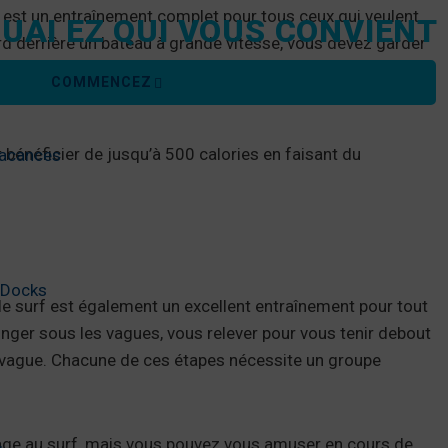
rd est un entraînement complet pour tous ceux qui veulent
UAI EZ QUI VOUS CONVIENT
d derrière un bateau à grande vitesse, vous devez garder
intenir une position accroupie ferme. L’adrénaline du
COMMENCEZ
bénéficier de jusqu’à 500 calories en faisant du
vacances
g Docks
le surf est également un excellent entraînement pour tout
onger sous les vagues, vous relever pour vous tenir debout
e vague. Chacune de ces étapes nécessite un groupe
sage au surf, mais vous pouvez vous amuser en cours de