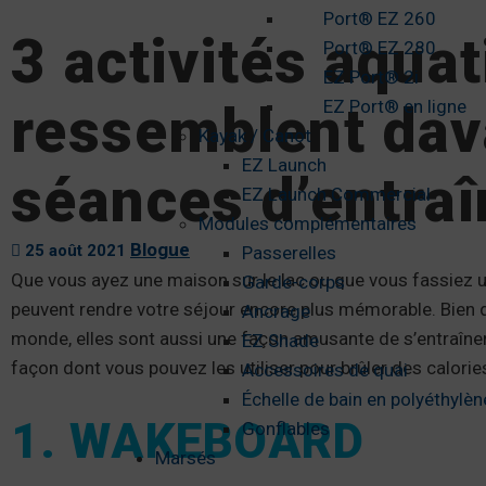
Port® EZ 260
3 activités aqua
Port® EZ 280
EZ Port® 2i
EZ Port® en ligne
ressemblent dav
Kayak / Canot
EZ Launch
séances d’entra
EZ Launch Commercial
Modules complémentaires
Blogue
25 août 2021
Passerelles
Que vous ayez une maison sur le lac ou que vous fassiez un
Garde-corps
peuvent rendre votre séjour encore plus mémorable. Bien q
Ancrage
monde, elles sont aussi une façon amusante de s’entraîner.
EZ Shade
façon dont vous pouvez les utiliser pour brûler des calorie
Accessoires de quai
Échelle de bain en polyéthylèn
1. WAKEBOARD
Gonflables
Marsés