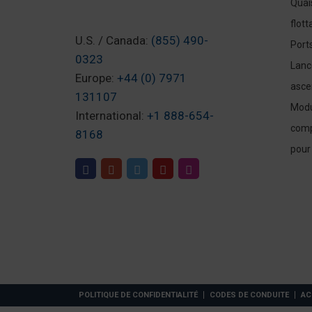
Quai
flott
U.S. / Canada:
(855) 490-
Port
0323
Lanc
Europe:
+44 (0) 7971
asce
131107
Modu
International:
+1 888-654-
comp
8168
pour
POLITIQUE DE CONFIDENTIALITÉ
CODES DE CONDUITE
AC