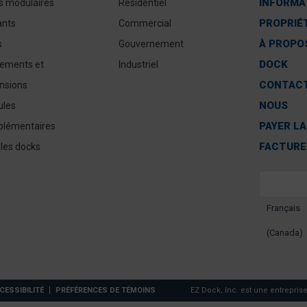
INFORMA
s modulaires
Résidentiel
PROPRIÉ
ants
Commercial
À PROPOS
s
Gouvernement
DOCK
ements et
Industriel
CONTAC
nsions
NOUS
les
PAYER LA
lémentaires
FACTURE
 les docks
Français
(Canada)
CESSIBILITÉ
PRÉFÉRENCES DE TÉMOINS
EZ Dock, Inc. est une entrepris