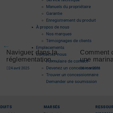
Manuels du propriétaire
Garantie
Enregistrement du produit
À propos de nous
Nos marques
Témoignages de clients
Emplacements
Naviguer dans la
Comment 
Contactez-nous
réglementation
une marin
Formulaire de contact
nautique du
Devenez un concessionnaire
24 avril 2025
6 mai 2021
Massachusetts
Trouver un concessionnaire
Demander une soumission
DUITS
MARSÉS
RESSOU