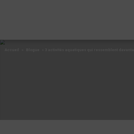
Accueil
»
Blogue
»
3 activités aquatiques qui ressemblent davant
Accueil
»
Blogue
»
3 activités aquatiques qui ressemblent davant