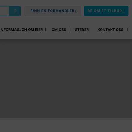
FINN EN FORHANDLER
BE OM ET TILBUD
INFORMASJON OM EIER
OM OSS
STEDER
KONTAKT OSS