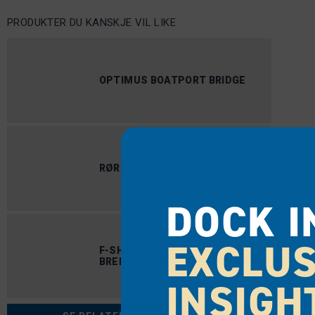
PRODUKTER DU KANSKJE VIL LIKE
OPTIMUS BOATPORT BRIDGE
RØRBRAKETT (HEAVY DUTY)
DOCK I
EXCLUS
F-SHAPE DOCK, 30 'LANG X 25'
BRED, MED 60 "FINGER DOCKS
INSIGH