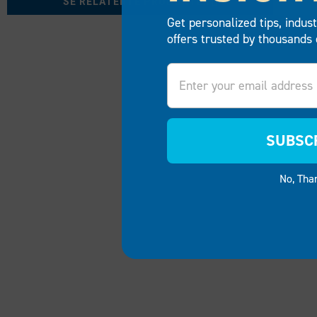
SE RELATERTE PRODUKTER
Get personalized tips, indus
offers trusted by thousands 
Email
SUBSC
No, Tha