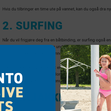
Hvis du tilbringer en time ute på vannet, kan du også dra n
2. SURFING
Når du vil frigjøre deg fra en båtbinding, er surfing også 
følger med surfing - dykking under bølgene, presser deg op
av disse trinnene krever en annen muskelgruppe, fra bena o
Som enhver vannsport er det en læringskurve for surfing, 
NTO
kan variere fra 150 til 250 kalorier i timen på et grunnleg
noen kule triks, kan du få en enda bedre trening.
IVE
3. KAJAKKPADLING
TS