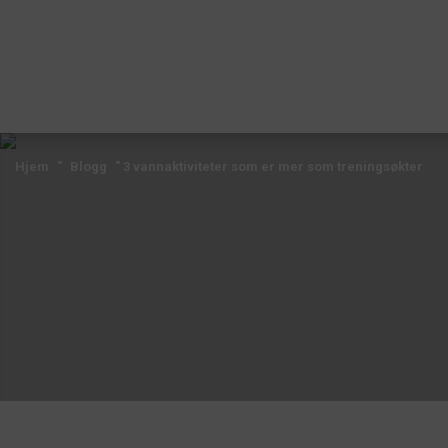
Hjem
"
Blogg
"
3 vannaktiviteter som er mer som treningsøkter
Hjem
"
Blogg
"
3 vannaktiviteter som er mer som treningsøkter