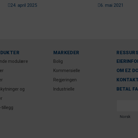
båtforskrifter
24. april 2025
6. mai 2021
DUKTER
MARKEDER
RESSUR
EIERINF
ende modulære
Bolig
OM EZ D
er
Kommersielle
KONTAKT
er
Regjeringen
BETAL F
kytninger og
Industrielle
er
tillegg
Norsk