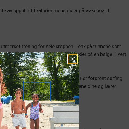
ytte av opptil 500 kalorier mens du er på wakeboard.
en utmerket trening for hele kroppen. Tenk på trinnene som
p for å stå og balansere mens du sykler på en bølge. Hvert
g armene til kjernen din.
men du må ha det gøy underveis. Kalorier forbrent surfing
gende nivå. Hvis du finpusser ferdighetene dine og lærer