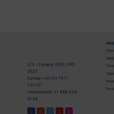
8. september 2025
PRO
Flyt
dokk
U.S. / Canada:
(855) 490-
Port
0323
Opps
Europe:
+44 (0) 7971
heis
131107
Dock-
International:
+1 888-654-
8168