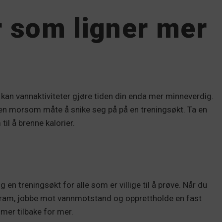
r som ligner mer
en, kan vannaktiviteter gjøre tiden din enda mer minneverdig.
 en morsom måte å snike seg på på en treningsøkt. Ta en
il å brenne kalorier.
 en treningsøkt for alle som er villige til å prøve. Når du
stram, jobbe mot vannmotstand og opprettholde en fast
mmer tilbake for mer.