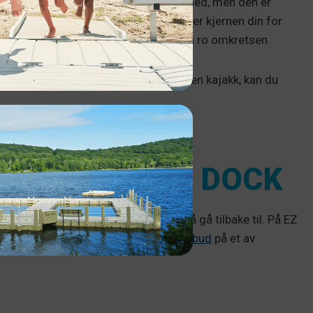
ller surfing fordi du får sette deg ned, men den er
d armer, skuldre og rygg, og du trenger kjernen din for
an du få en fantastisk treningsøkt ved å ro omkretsen.
 store bevegelsesområdet du får på en kajakk, kan du
AV
DINE MED EZ DOCK
lettere å nyte når du har en brygge å gå tilbake til. På EZ
psett og varer i mange år.
Be om et tilbud
på et av