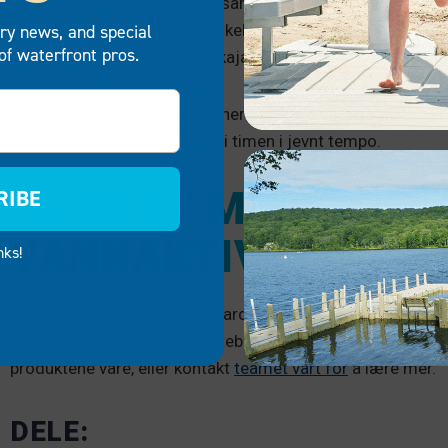
Kajakkpadling kan virke tam sammenlignet med wakeboard e
fortsatt rettet mot flere muskelgrupper. Roing arbeider me
try news, and special
of waterfront pros.
stabilitet. Selv om du tar en kajakk ut på en liten innsjø, k
Hvor mange kalorier forbrenner du kajakkpadling? Med det
brenne omtrent 340 kalorier i timen i jevnt tempo.
FÅ MEST MULIG UT 
RIBE
VANNAKTIVITETENE 
nks!
Vannaktiviteter som wakeboard, surfing og kajakkpadling er 
Dock selger vi modulære flytebrygger som tilbyr enkelt op
produktene våre, eller kontakt
teamet vårt for
å lære mer.
DELE: