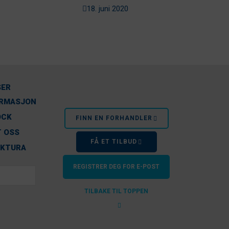
sommer
18. juni 2020
SER
ORMASJON
OCK
FINN EN FORHANDLER
 OSS
FÅ ET TILBUD
AKTURA
REGISTRER DEG FOR E-POST
TILBAKE TIL TOPPEN