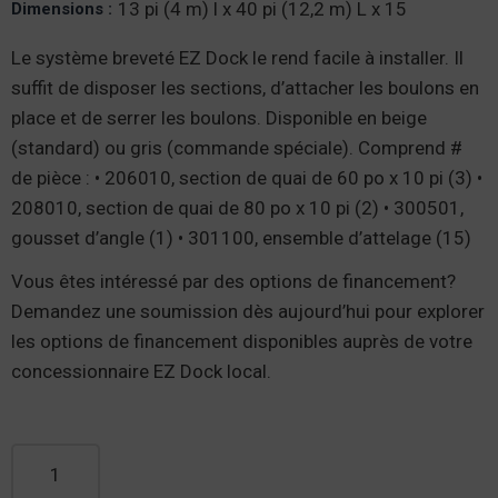
13 pi (4 m) l x 40 pi (12,2 m) L x 15
Dimensions :
Le système breveté EZ Dock le rend facile à installer. Il
suffit de disposer les sections, d’attacher les boulons en
place et de serrer les boulons. Disponible en beige
(standard) ou gris (commande spéciale). Comprend #
de pièce : • 206010, section de quai de 60 po x 10 pi (3) •
208010, section de quai de 80 po x 10 pi (2) • 300501,
gousset d’angle (1) • 301100, ensemble d’attelage (15)
Vous êtes intéressé par des options de financement?
Demandez une soumission dès aujourd’hui pour explorer
les options de financement disponibles auprès de votre
concessionnaire EZ Dock local.
quantité de Station d’accueil en forme de L, 40' de long x
13' de large