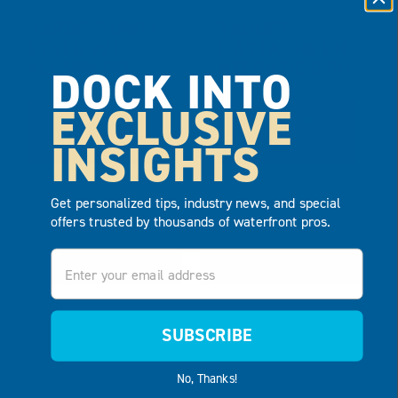
GARDE-CORPS
TAQUET
STYLE 921
D’ATTACHE EN
ALUMINIUM
NYLON DE 8 PO
DOCK INTO
EXCLUSIVE
VOIR LE
VOIR LE
INSIGHTS
PRODUIT
PRODUIT
AJOUTER AU
AJOUTER AU
Get personalized tips, industry news, and special
DEVIS
DEVIS
offers trusted by thousands of waterfront pros.
Email
SUBSCRIBE
No, Thanks!