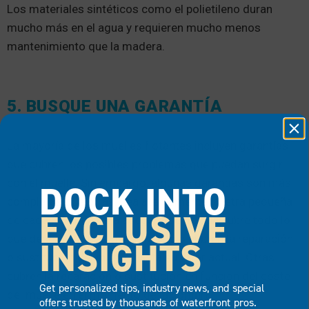
Los materiales sintéticos como el polietileno duran
mucho más en el agua y requieren mucho menos
mantenimiento que la madera.
5. BUSQUE UNA GARANTÍA
La mayoría de los muelles flotantes incluyen garantías
que cubren los posibles problemas que puedan surgir
con el muelle. Sin embargo, algunas garantías son más
DOCK INTO
completas que otras. Lea atentamente la letra pequeña
EXCLUSIVE
de cada garantía para asegurarse de que cubre todo lo
que desea. Algunas garantías sólo cubren la reparación
INSIGHTS
o sustitución del muelle hasta su valor actual. Otras
cubren la reparación o sustitución en función del coste
Get personalized tips, industry news, and special
del muelle en el momento de la compra.
offers trusted by thousands of waterfront pros.