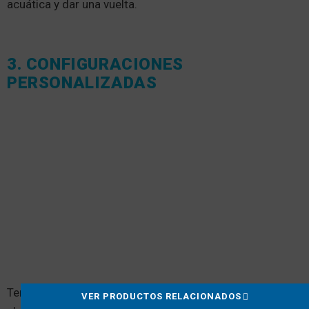
acuática y dar una vuelta.
3. CONFIGURACIONES
PERSONALIZADAS
Tener un muelle flotante personal significa que puede
VER PRODUCTOS RELACIONADOS