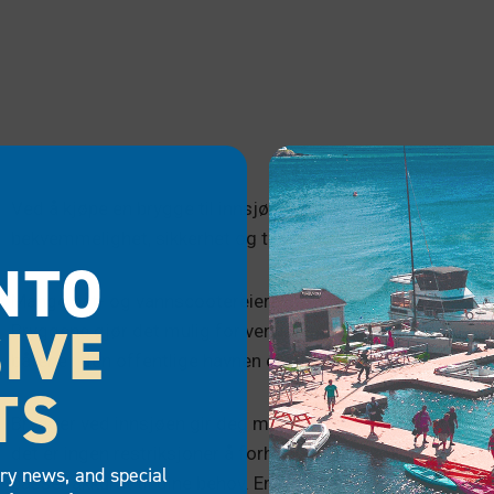
Ved å kjøpe en brygge til innsjøen kan du forbedre opplev
bekvemmelighet, sikkerhet og tilpassede funksjoner kan du 
NTO
Mange båt- og vannscootereiere investerer i en brygge for 
IVE
Bryggene gjør det mulig for venner og familie å nyte sjøe
båtene i den offentlige havnen eller komme i veien for andr
TS
Brygger ved innsjøen gir deg mer kontroll over opplevelsen. 
det er ingen restriksjoner å forholde seg til, slik som ved 
try news, and special
passer akkurat til dine behov. En brygge i sjøen er perfekt