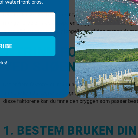
of waterfront pros.
Når du skal anskaffe deg en brygge, må du ta hensyn til all
mange fordeler med å kjøpe en brygge, men det er viktig å ta 
gjøre båtlivet mye mer tilgjengelig og gi deg mange år m
RIBE
7 TRINN FOR Å VELG
VED SJØEN
nks!
Det er flere faktorer du må ta hensyn til når du skal oppgr
trinnene kan du begrense valgmulighetene dine - jo mer res
disse faktorene kan du finne den bryggen som passer best
1. BESTEM BRUKEN DIN