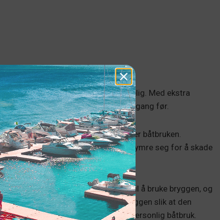
elsen med vannscooteren din betraktelig. Med ekstra
få bedre tilgang til vannet enn noen gang før.
å få mer tid på vannet og kontroll over båtbruken.
n på en trygg måte - man slipper å bekymre seg for å skade
es lasting og lossing.
Du trenger aldri å vente på å få lov til å bruke bryggen, og
offentlige brygger. Du kan tilpasse bryggen slik at den
 for deg som ønsker en mer praktisk, personlig båtbruk.