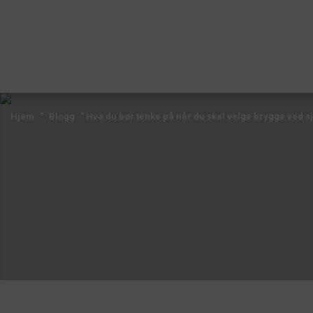
Hjem
"
Blogg
" Hva
du bør tenke på når du skal velge brygge ved s
Hjem
"
Blogg
" Hva
du bør tenke på når du skal velge brygge ved s