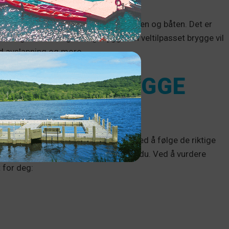
e faktorer som påvirker bruken av sjøen og båten. Det er
seg tid til å velge riktig brygge. En veltilpasset brygge vil
ed avslapning og moro.
E RIKTIG BRYGGE
adere bryggeopplevelsen ved sjøen. Ved å følge de riktige
earch du gjør, jo bedre forberedt er du. Ved å vurdere
 for deg: