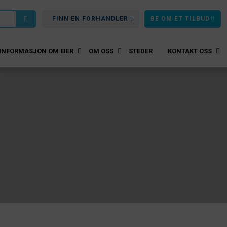
FINN EN FORHANDLER
BE OM ET TILBUD
INFORMASJON OM EIER
OM OSS
STEDER
KONTAKT OSS