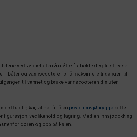
rdelene ved vannet uten å måtte forholde deg til stresset
rer i båter og vannscootere for å maksimere tilgangen til
tilgangen til vannet og bruke vannscooteren din uten
n offentlig kai, vil det å få en
privat innsjøbrygge
kutte
onfigurasjon, vedlikehold og lagring. Med en innsjødokking
å utenfor døren og opp på kaien.