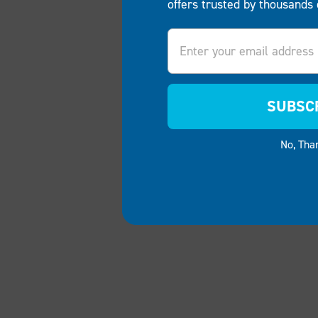
offers trusted by thousands 
Email
SUBSC
No, Tha