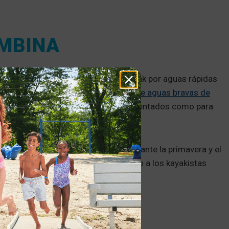
EMBINA
da si está dispuesto a navegar en kayak por aguas rápidas
 río está apartada y es el
único río de aguas bravas de
dables tanto para kayakistas experimentados como para
kayak por la ruta del río Pembina durante la primavera y el
largo del río, lo que facilita el acceso a los kayakistas