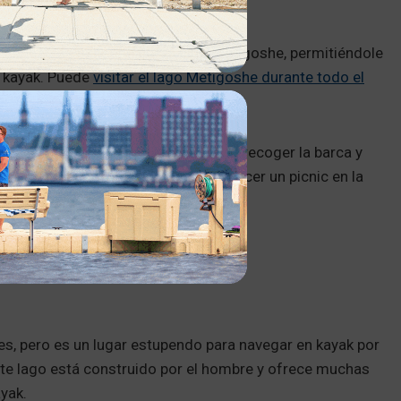
a canoas se extiende por el lago Metigoshe, permitiéndole
 kayak. Puede
visitar el lago Metigoshe durante todo el
es de verano e invierno.
r en algunos tramos. Esto significa recoger la barca y
 podrá estirar las piernas e incluso hacer un picnic en la
s, pero es un lugar estupendo para navegar en kayak por
ste lago está construido por el hombre y ofrece muchas
yak.