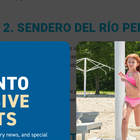
2. SENDERO DEL RÍO P
El sendero del río Pembina es un excelente punto de parti
mientras disfruta de hermosas vistas. La zona que rodea el
Dakota del
Norte. Ofrece rápidos de clase 1 que son agra
principiantes.
NTO
Para disfrutar plenamente del paisaje, pruebe a navegar en 
IVE
verano. Hay servicio de alquiler de kayaks y lanzaderas a lo 
ávidos.
TS
try news, and special
3. LAGO METIGOSHE