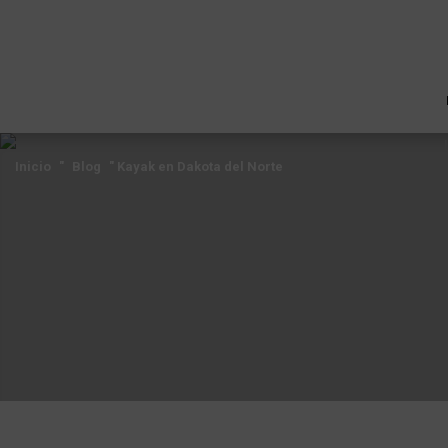
Inicio
"
Blog
"
Kayak en Dakota del
Norte
Inicio
"
Blog
"
Kayak en Dakota del
Norte