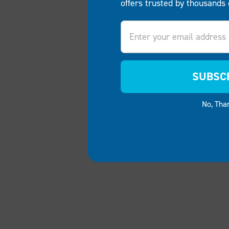
offers trusted by thousands 
Email
SUBSC
No, Tha