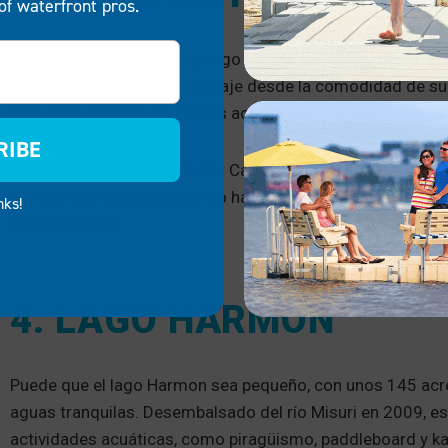
of waterfront pros.
Explore la naturaleza en el lago Metigoshe. El sendero par
contemplar el hermoso paisaje desde la comodidad de su
año
, ya que ofrece divertidas actividades durante los mes
RIBE
A medida que descienda por Canoe Trail, tendrá que portea
caminar por las orillas del río hasta el siguiente punto. Así
nks!
hermosa orilla.
4. LAGO HARMON
Puede que el lago Harmon sea pequeño, con unos 145 acre
aguas tranquilas. Desembalsado del río Misuri en 2009, e
actividades acuáticas, como piragüismo, paddleboard y ka