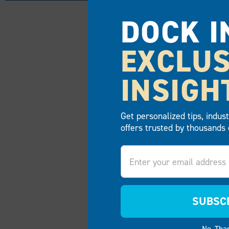
DOCK I
EXCLUS
INSIGH
Get personalized tips, indus
offers trusted by thousands 
Email
SUBSC
No, Tha