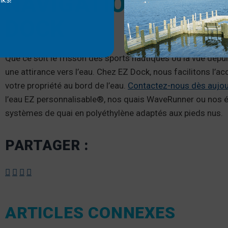
NAVIGATION DE PLA
DOCK
Que ce soit le frisson des sports nautiques ou la vue depui
une attirance vers l’eau. Chez EZ Dock, nous facilitons l’ac
votre propriété au bord de l’eau.
Contactez-nous dès aujou
l’eau EZ personnalisable®, nos quais WaveRunner ou nos 
systèmes de quai en polyéthylène adaptés aux pieds nus.
PARTAGER :
ARTICLES CONNEXES