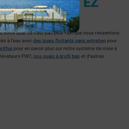
ISANCE AVEC EZ
s votre quai, ce n’est pas pour rien que nous ressentons
cès à l’eau avec
des quais flottants sans entretien
pour
rd’hui
pour en savoir plus sur notre système de mise à
élévateurs PWC,
nos quais à profil bas
et d’autres