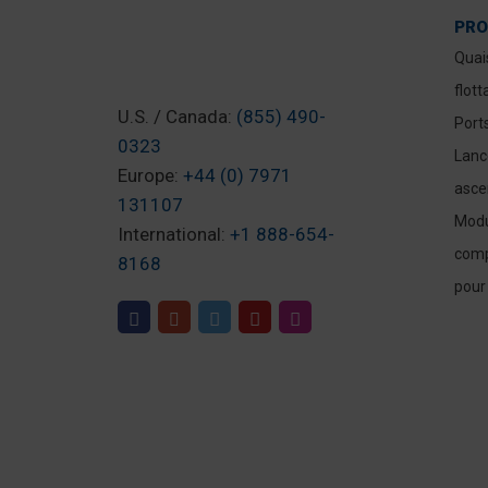
PRO
Quai
flott
U.S. / Canada:
(855) 490-
Port
0323
Lanc
Europe:
+44 (0) 7971
asce
131107
Modu
International:
+1 888-654-
comp
8168
pour