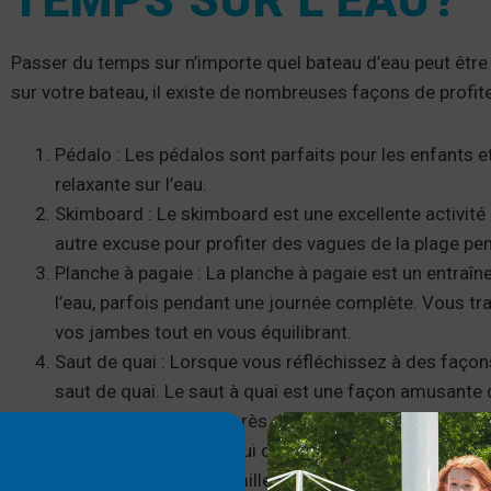
TEMPS SUR L’EAU?
Passer du temps sur n’importe quel bateau d’eau peut êtr
sur votre bateau, il existe de nombreuses façons de profiter
Pédalo : Les pédalos sont parfaits pour les enfants e
relaxante sur l’eau.
Skimboard : Le skimboard est une excellente activit
autre excuse pour profiter des vagues de la plage p
Planche à pagaie : La planche à pagaie est un entraî
l’eau, parfois pendant une journée complète. Vous trav
vos jambes tout en vous équilibrant.
Saut de quai : Lorsque vous réfléchissez à des façons d
saut de quai. Le saut à quai est une façon amusante d
Surf : Si vous habitez près de l’océan ou si vous pr
accès à des endroits qui offrent des cours de surf 
cours pour toute la famille.