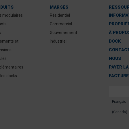
DUITS
MARSÉS
RESSOU
INFORMA
s modulaires
Résidentiel
PROPRIÉ
ants
Commercial
À PROPOS
s
Gouvernement
DOCK
ements et
Industriel
CONTAC
nsions
NOUS
les
PAYER LA
lémentaires
FACTURE
 les docks
Français
(Canada)