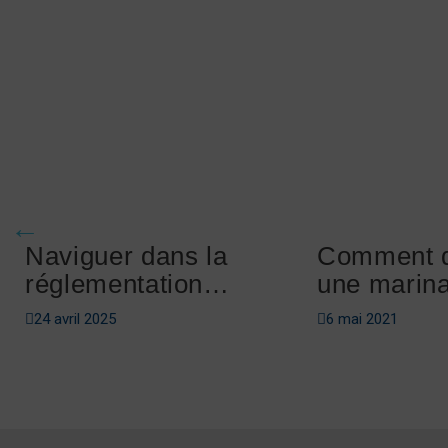
Naviguer dans la
Comment 
réglementation
une marin
nautique du
24 avril 2025
6 mai 2021
Massachusetts