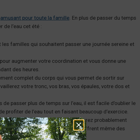
e
amusant pour toute la famille
. En plus de passer du temps
 de l’eau cet été :
t les familles qui souhaitent passer une journée sereine et
é pour augmenter votre coordination et vous donne une
endant des heures.
nement complet du corps qui vous permet de sortir sur
aillerez votre tronc, vos bras, vos épaules, votre dos et
e passer plus de temps sur l’eau, il est facile d’oublier le
e profiter de l’eau tout en faisant beaucoup d’exercice.
évoyez des vacances à la plage, vous aurez probablement
et des camps pour enfants. Certains offrent même des