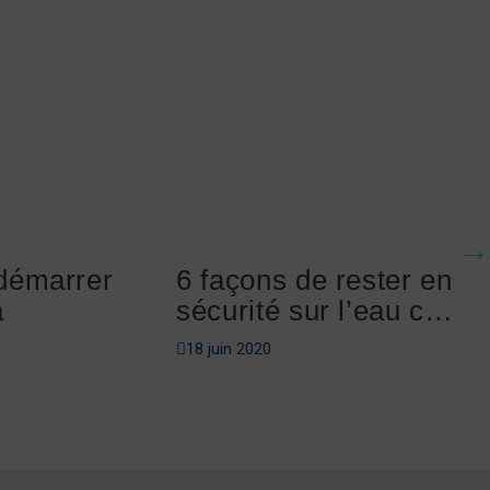
démarrer
6 façons de rester en
a
sécurité sur l’eau cet
été
18 juin 2020