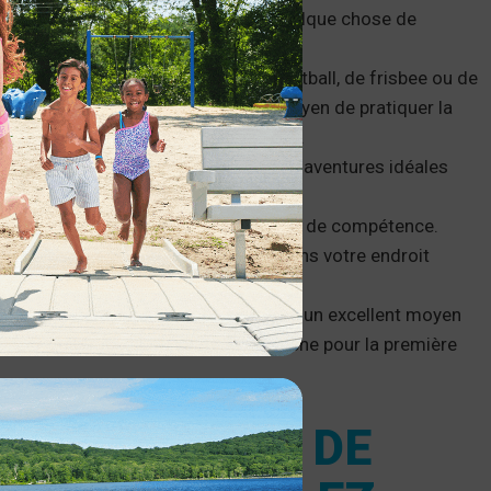
aux enfants l’occasion d’essayer quelque chose de
e la vue.
our la plage, ajoutez un ballon de football, de frisbee ou de
e dans l’eau peut être un excellent moyen de pratiquer la
 de temps avec ses proches sur l’eau.
e sur tube et le ski nautique sont des aventures idéales
ès amusants, quel que soit votre niveau de compétence.
éale de se détendre et de socialiser dans votre endroit
ue la pêche. Ce passe-temps peut être un excellent moyen
 passer du temps sur un bateau de pêche pour la première
X SOUVENIRS DE