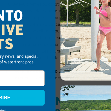
Bateau à rames ou canot : Ces embarcations offrent 
NTO
nouveau pendant que vous vous asseyez et profitez d
Pratiquer un sport : Lorsque vous faites vos valises p
IVE
soccer à votre sac. Lancer une balle d’avant en arrièr
coordination œil-main ou simplement de passer plus
TS
Sensations fortes sur l’eau : Le wakeboard, la glissad
pour les amateurs de sensations fortes.
Cours de voile : Les cours de voile sont toujours tr
try news, and special
Croisière : La location de croisière est l’occasion id
of waterfront pros.
préféré : l’eau.
Pêche : Il y a beaucoup plus à aimer dans la pêche q
de retrouver des amis, de profiter du plein air ou de
fois.
RIBE
CRÉEZ DE NOUVEAU
nks!