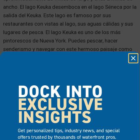
ancho. El lago Keuka desemboca en el lago Séneca por la
salida del Keuka. Este lago es famoso por sus
restaurantes con vistas al lago, sus aguas cálidas y sus
lugares de pesca. El lago Keuka es uno de los más
pintorescos de Nueva York. Puedes pescar, hacer
senderismo y navegar con este hermoso paisaje como
telón de fondo.
Penn Yan, la mayor ciudad que rodea el lago Keuka, está
DOCK INTO
en la orilla noreste. Branchport rodea la orilla noroeste
del lago Keuka, y Hammondsport completa la orilla sur.
EXCLUSIVE
Penn Yan, sede del
Parque Estatal
del Lago Keuka,
incluye rutas de senderismo y otras atracciones
INSIGHTS
recreativas. La
ruta Keuka Lake Outlet Trail
conecta el
lago Keuka y el lago Seneca, por lo que se pueden
Get personalized tips, industry news, and special
explorar ambos lagos en un fin de semana.
offers trusted by thousands of waterfront pros.