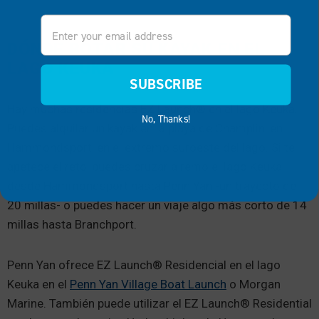
Email
DÓNDE BOTAR SU KAYAK EN EL
LAGO KEUKA
SUBSCRIBE
Hay muchas residencias EZ Launch® en el lago Keuka.
No, Thanks!
Puedes alquilar un kayak en la playa de Champlin, en
Hammondsport, en el extremo suroeste del lago. Si te
apetece el reto, puedes cruzar a remo el lago Keuka
desde Hammondsport hasta Penn Yan -un trayecto de
20 millas- o puedes hacer un viaje algo más corto de 14
millas hasta Branchport.
Penn Yan ofrece EZ Launch® Residencial en el lago
Keuka en el
Penn Yan Village Boat Launch
o Morgan
Marine. También puede utilizar el EZ Launch® Residential