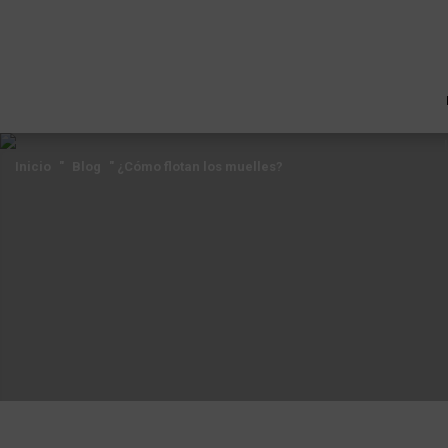
Inicio
"
Blog
"
¿Cómo flotan los muelles?
Inicio
"
Blog
"
¿Cómo flotan los muelles?