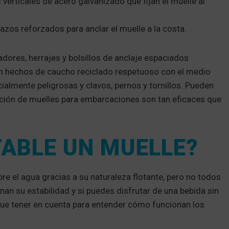
verticales de acero galvanizado que fijan el muelle al
azos reforzados para anclar el muelle a la costa.
dores, herrajes y bolsillos de anclaje espaciados
 hechos de caucho reciclado respetuoso con el medio
ialmente peligrosas y clavos, pernos y tornillos. Pueden
ación de muelles para embarcaciones son tan eficaces que
TABLE UN MUELLE?
e el agua gracias a su naturaleza flotante, pero no todos
nan su estabilidad y si puedes disfrutar de una bebida sin
que tener en cuenta para entender cómo funcionan los