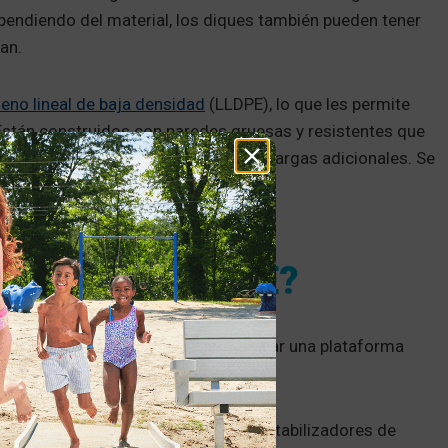
ependiendo del material, los diques también pueden tener
an.
leno lineal de baja densidad
(LLDPE), lo que les permite
 Están construidos con paredes gruesas y resistentes que
en nivelados y estables incluso con cargas adicionales. Se
llas, reduciendo así su desgaste.
ELLE FLOTANTE?
os movimientos del agua y proporcionar una plataforma
otantes también utilizan anclajes o estabilizadores de