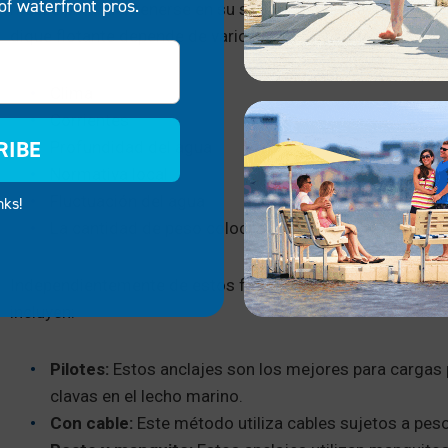
of waterfront pros.
muelle para mantenerse en su sitio y pueden ser una solu
dique flotante depende de varios factores, entre ellos:
Clima
Corrientes
RIBE
Profundidad del agua
Normativa local
Fluctuación del agua
nks!
La cantidad de peso colocada en el muelle
Independientemente de estos factores, hay un ancla de mu
incluyen:
Pilotes:
Estos anclajes son los mejores para cargas 
clavas en el lecho marino.
Con cable:
Este método utiliza cables sujetos a pesos