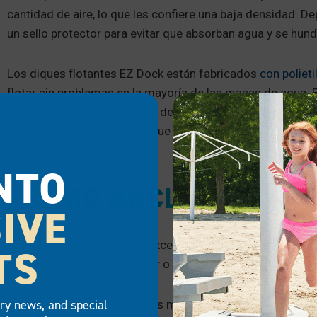
cantidad de aire, lo que les confiere una baja densidad. D
un sello protector para evitar que absorban agua y se hund
Los diques flotantes EZ Dock están fabricados
con polieti
flotar sin problemas en la mayoría de las masas de agua.
protegen las cámaras llenas de aire, por lo que se mantien
mueven con el agua, por lo que las olas no chocan contra e
NTO
¿CÓMO ANCLAR UN MU
IVE
Los muelles flotantes son excelentes para trabajar con l
TS
estable sobre la que caminar o colocar muebles.
try news, and special
Aunque son diferentes de los muelles fijos, los muelles fl