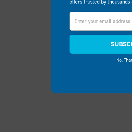
offers trusted by thousands 
Email
SUBSC
No, Tha