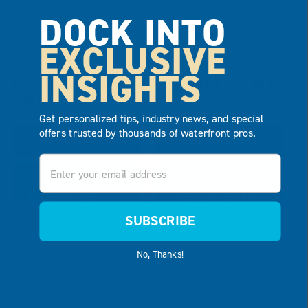
DOCK INTO
EXCLUSIVE
INSIGHTS
EZ SHADE – 3 M X
EZ SHADE – 2 M X
3,6 M
9 M
Get personalized tips, industry news, and special
offers trusted by thousands of waterfront pros.
VER PRODUCTO
VER PRODUCTO
Email
AÑADIR AL
AÑADIR AL
PRESUPUESTO
PRESUPUESTO
SUBSCRIBE
No, Thanks!