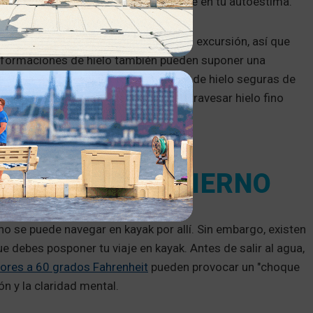
jorar, lo que repercute positivamente en tu autoestima.
disponga de menos luz diurna para su excursión, así que
s formaciones de hielo también pueden suponer una
render a diferenciar las condiciones de hielo seguras de
de hielo, es posible que tenga que atravesar hielo fino
 KAYAK EN INVIERNO
o se puede navegar en kayak por allí. Sin embargo, existen
 debes posponer tu viaje en kayak. Antes de salir al agua,
iores a 60 grados Fahrenheit
pueden provocar un "choque
ión y la claridad mental.