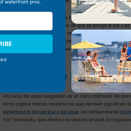
superas obstáculos en el agua, tu confianza puede me
of waterfront pros.
Tenga en cuenta que, durante el invierno, es probable que 
planee navegar en kayak antes de que se ponga el sol. La
amenaza para sus aventuras invernales en kayak. Debes ap
las situaciones potencialmente peligrosas. En condiciones 
RIBE
para avanzar o regresar al punto de partida.
nks!
CUÁNDO NO PRACTICAR
Un curso de agua congelado es un claro indicador de que n
otros signos menos reveladores que también significan que
determina la temperatura del agua
: las temperaturas
infer
frío" inmediato, que afecta a la tensión arterial, la respirac