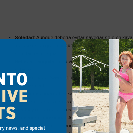
Soledad:
Aunque debería evitar navegar solo en kayak,
incluso en un grupo pequeño. Con menos gente disfr
soledad en el agua.
Belleza tranquila:
En tu viaje te esperan paisajes se
heladas.
NTO
Desafío físico:
Navegar por aguas frías y a veces he
entrenamiento.
IVE
Resistencia mental:
El kayak de invierno te ayuda 
fortaleza mental a través de la atención plena. Esta 
TS
mental y reducir el estrés.
Crecimiento personal:
Aunque seas un ávido kayakis
sacarte de tu zona de confort. Participar en un nuev
try news, and special