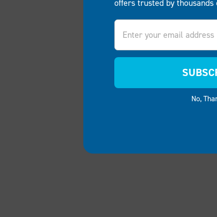
offers trusted by thousands 
Email
SUBSC
No, Tha