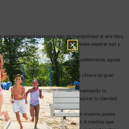
 experimentará un nuevo tipo de tranquilidad al aire libre,
utando de los deportes acuáticos, puedes esperar paz y
renos y nevados, lagos cristalinos y, posiblemente, aguas
ladas puede ser un desafío físico, que ofrece un gran
a centrarte en el momento presente, aumentando tu
práctica saludable puede ayudarte a mejorar tu claridad
ta en los meses de verano, hacerlo en invierno puede
o reto fomenta el crecimiento personal. A medida que