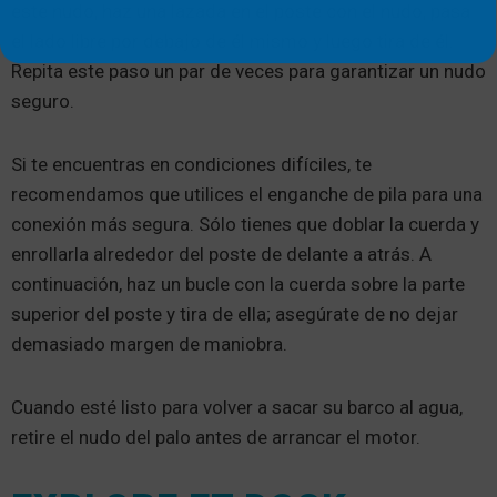
este nudo, haz una lazada en el poste con el nudo, pasa
el lado libre por debajo de él mismo y luego tira de él.
Repita este paso un par de veces para garantizar un nudo
seguro.
Si te encuentras en condiciones difíciles, te
recomendamos que utilices el enganche de pila para una
conexión más segura. Sólo tienes que doblar la cuerda y
enrollarla alrededor del poste de delante a atrás. A
continuación, haz un bucle con la cuerda sobre la parte
superior del poste y tira de ella; asegúrate de no dejar
demasiado margen de maniobra.
Cuando esté listo para volver a sacar su barco al agua,
retire el nudo del palo antes de arrancar el motor.