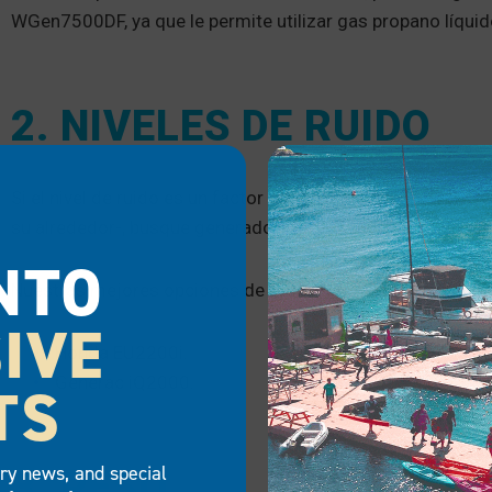
WGen7500DF, ya que le permite utilizar gas propano líquid
2. NIVELES DE RUIDO
Si el nivel de ruido es un factor importante -especialmen
su alrededor-, busque generadores marinos pequeños con 
NTO
Nuestras mejores opciones de generadores portátiles mari
IVE
Honda EU2200i.
Generac iQ2000.
TS
try news, and special
3. PESO