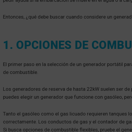
pedir ayuda si la embarcación se muere en el agua o a carg
Entonces, ¿qué debe buscar cuando considere un generad
1. OPCIONES DE COMB
El primer paso en la selección de un generador portátil par
de combustible.
Los generadores de reserva de hasta 22kW suelen ser de p
puedes elegir un generador que funcione con gasóleo, pe
Tanto el gasóleo como el gas licuado requieren tanques l
correctamente. Los conductos de gas y el contador de ga
Si busca opciones de combustible flexibles, pruebe el ge