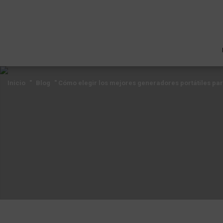
Inicio
"
Blog
"
Cómo elegir los mejores generadores portátiles pa
Inicio
"
Blog
"
Cómo elegir los mejores generadores portátiles pa