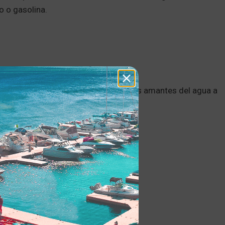
o o gasolina.
te si tiene varios vecinos o compañeros amantes del agua a
niveles de ruido más bajos.
nos silenciosos incluyen el: