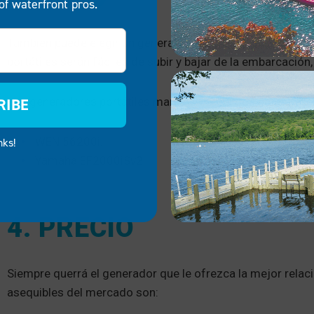
of waterfront pros.
También puede elegir un generador compacto que sea fácil
portátiles serán fáciles de subir y bajar de la embarcación
RIBE
Los generadores portátiles marinos conocidos por su lige
WEN 56200i.
nks!
Yamaha EF2000iSv2.
4. PRECIO
Siempre querrá el generador que le ofrezca la mejor rela
asequibles del mercado son: