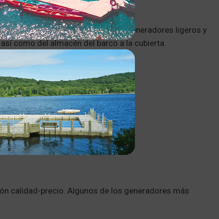
mente transportable y ligero. Los generadores ligeros y
, así como del almacén del barco a la cubierta.
reza son los:
ción calidad-precio. Algunos de los generadores más