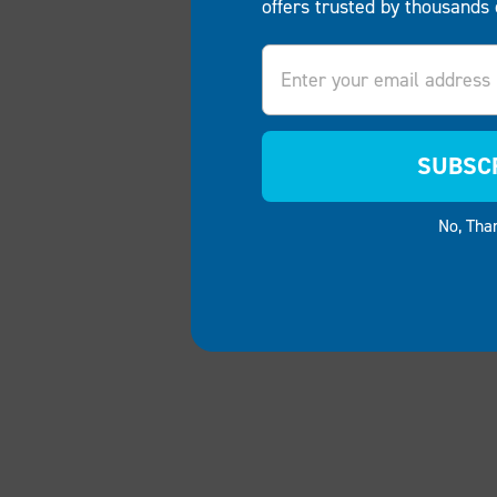
offers trusted by thousands 
Email
SUBSC
No, Tha