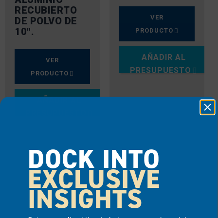
RECUBIERTO
VER
DE POLVO DE
10″.
PRODUCTO
AÑADIR AL
VER
PRESUPUESTO
PRODUCTO
AÑADIR AL
PRESUPUESTO
DOCK INTO
EXCLUSIVE
INSIGHTS