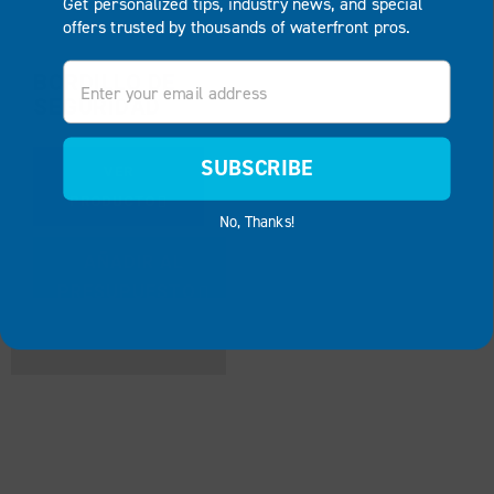
Get personalized tips, industry news, and special
offers trusted by thousands of waterfront pros.
Email
BORDILLO DE
SEGURIDAD
SUBSCRIBE
VER
PRODUCTO
No, Thanks!
AÑADIR AL
PRESUPUESTO