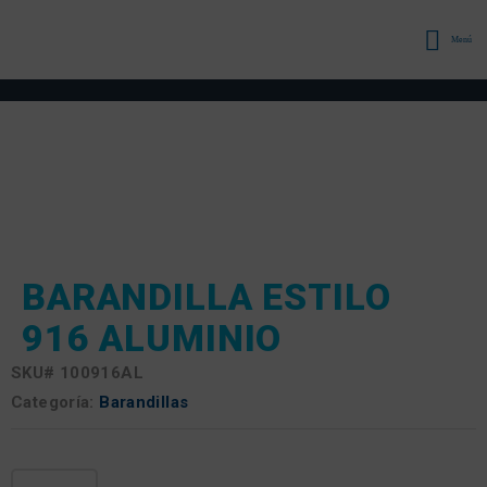
Menú
BARANDILLA ESTILO
916 ALUMINIO
SKU#
100916AL
Categoría:
Barandillas
Barandilla Estilo 916 Cantidad de aluminio